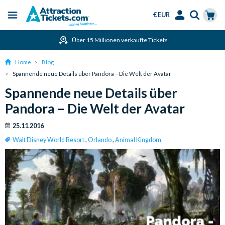
€ EUR
Menu
Skip
Select
Accounts
Cart
Über 15 Millionen verkaufte Tickets
to
Language
Menu
main
Home
Blog
content
Spannende neue Details über Pandora – Die Welt der Avatar
Spannende neue Details über
Pandora – Die Welt der Avatar
25.11.2016
Walt Disney World Resort
,
Orlando
,
Animal Kingdom