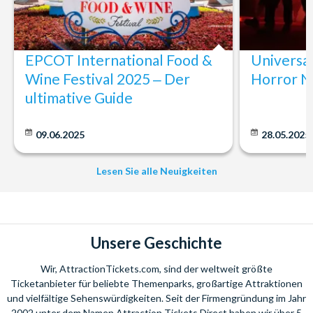
EPCOT International Food &
Universa
Wine Festival 2025 ‒ Der
Horror N
ultimative Guide
09.06.2025
28.05.2025
Lesen Sie alle Neuigkeiten
Unsere Geschichte
Wir, AttractionTickets.com, sind der weltweit größte
Ticketanbieter für beliebte Themenparks, großartige Attraktionen
und vielfältige Sehenswürdigkeiten. Seit der Firmengründung im Jahr
2002 unter dem Namen Attraction Tickets Direct haben wir über 5