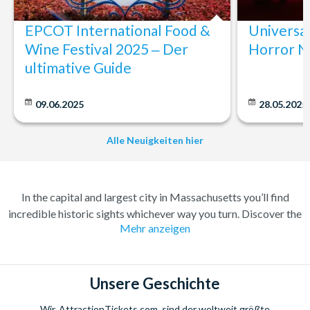
EPCOT International Food &
Universa
Wine Festival 2025 ‒ Der
Horror N
ultimative Guide
09.06.2025
28.05.2025
Alle Neuigkeiten hier
In the capital and largest city in Massachusetts you’ll find
incredible historic sights whichever way you turn. Discover the
Mehr anzeigen
key role the city played in the American Revolution as you walk
the 2-and-a-half-mile long Freedom Trail. Explore the intricate
history of one of the oldest cities in the United States with an
Old Town Trolley Tour or a historic sightseeing cruise. Watch
Unsere Geschichte
the world go by as you unwind by the water at one of the
Wir, AttractionTickets.com, sind der weltweit größte