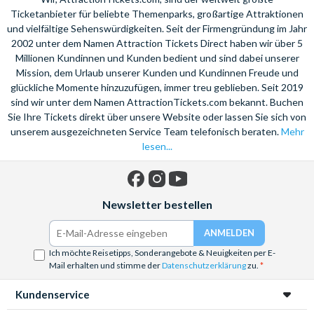
harbour-side restaurants before sampling the mouth-watering
Ticketanbieter für beliebte Themenparks, großartige Attraktionen
seafood cuisine that the city is famous for. Try fresh lobster,
und vielfältige Sehenswürdigkeiten. Seit der Firmengründung im Jahr
oysters and the staple dish, a thick creamy chowder.
2002 unter dem Namen Attraction Tickets Direct haben wir über 5
Experience a city that holds sport close to its heart, and is
Millionen Kundinnen und Kunden bedient und sind dabei unserer
passionate through and through. From big name teams like the
Mission, dem Urlaub unserer Kunden und Kundinnen Freude und
Bruins and Red Sox, to talented college teams; basketball,
glückliche Momente hinzuzufügen, immer treu geblieben. Seit 2019
sind wir unter dem Namen AttractionTickets.com bekannt. Buchen
baseball and hockey all have a huge following. Sample the
Sie Ihre Tickets direkt über unsere Website oder lassen Sie sich von
artistic side of Boston at your own pace with a Boston
unserem ausgezeichneten Service Team telefonisch beraten.
Mehr
CityPASS, that allows you entry to the Museum of Fine Arts.
lesen...
Pre-book your tickets with Attraction Tickets Direct to save
time and money.
Facebook
Instagram
YouTube
Newsletter bestellen
Ich möchte Reisetipps, Sonderangebote & Neuigkeiten per E-
Mail erhalten und stimme der
Datenschutzerklärung
zu.
Kundenservice