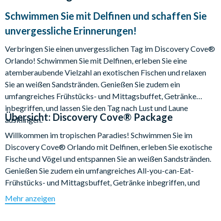
Schwimmen Sie mit Delfinen und schaffen Sie
unvergessliche Erinnerungen!
Verbringen Sie einen unvergesslichen Tag im Discovery Cove®
Orlando! Schwimmen Sie mit Delfinen, erleben Sie eine
atemberaubende Vielzahl an exotischen Fischen und relaxen
Sie an weißen Sandstränden. Genießen Sie zudem ein
umfangreiches Frühstücks- und Mittagsbuffet, Getränke
inbegriffen, und lassen Sie den Tag nach Lust und Laune
Übersicht:
Discovery Cove® Package
ausklingen.
Willkommen im tropischen Paradies! Schwimmen Sie im
Discovery Cove® Orlando mit Delfinen, erleben Sie exotische
Fische und Vögel und entspannen Sie an weißen Sandstränden.
Genießen Sie zudem ein umfangreiches All-you-can-Eat-
Frühstücks- und Mittagsbuffet, Getränke inbegriffen, und
lassen Sie den Tag in diesem tropischen Park nach Lust und
Mehr anzeigen
Laune ausklingen.