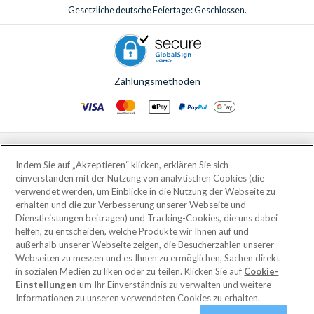
Gesetzliche deutsche Feiertage: Geschlossen.
Zahlungsmethoden
© AttractionTickets.com 2002 - 2026
Eingetragener Firmensitz: 2nd Floor Nucleus House, 2 Lower Mortlake Road,
Indem Sie auf „Akzeptieren“ klicken, erklären Sie sich
Richmond, United Kingdom, TW9 2JA.
einverstanden mit der Nutzung von analytischen Cookies (die
AttractionTickets.com is a trading name of Attraction Tickets LTD, who are
verwendet werden, um Einblicke in die Nutzung der Webseite zu
the owners of UK Trademark Registration Nos. 3427114 and 3427117.
erhalten und die zur Verbesserung unserer Webseite und
Registered in England with registered number 4390984 and VAT Number
Dienstleistungen beitragen) und Tracking-Cookies, die uns dabei
795922965.
helfen, zu entscheiden, welche Produkte wir Ihnen auf und
außerhalb unserer Webseite zeigen, die Besucherzahlen unserer
Webseiten zu messen und es Ihnen zu ermöglichen, Sachen direkt
in sozialen Medien zu liken oder zu teilen. Klicken Sie auf
Cookie-
Einstellungen
um Ihr Einverständnis zu verwalten und weitere
Informationen zu unseren verwendeten Cookies zu erhalten.