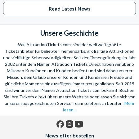
Read Latest News
*Stornierungsbedingungen:
Kostenlose Stornierungen für Buchungen, die mindestens 30
Tage vor Ihrem Besuchsdatum beim Anbieter storniert
Unsere Geschichte
werden.Keine Rückerstattungen für Stornierungen innerhalb
von 30 Tagen vor dem gebuchten Besuch in Discovery
Wir, AttractionTickets.com, sind der weltweit größte
Cove. Eine Erstattung des Differenzbetrages bei
Ticketanbieter für beliebte Themenparks, großartige Attraktionen
und vielfältige Sehenswürdigkeiten. Seit der Firmengründung im Jahr
Buchungsänderungen ist ebenfalls innerhalb der 30-Tage-
2002 unter dem Namen Attraction Tickets Direct haben wir über 5
Periode ausgeschlossen (z.B. Änderung von Swim auf Non-
Millionen Kundinnen und Kunden bedient und sind dabei unserer
Swim Ticket).
Mission, dem Urlaub unserer Kunden und Kundinnen Freude und
glückliche Momente hinzuzufügen, immer treu geblieben. Seit 2019
sind wir unter dem Namen AttractionTickets.com bekannt. Buchen
Sie Ihre Tickets direkt über unsere Website oder lassen Sie sich von
unserem ausgezeichneten Service Team telefonisch beraten.
Mehr
lesen...
Facebook
Instagram
YouTube
Newsletter bestellen