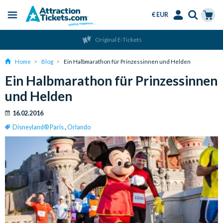
€ EUR
Menu
Skip
Select
Accounts
Cart
Original E-Tickets
to
Language
Menu
main
Home
Blog
Ein Halbmarathon für Prinzessinnen und Helden
content
Ein Halbmarathon für Prinzessinnen
und Helden
16.02.2016
Disneyland® Paris
,
Orlando