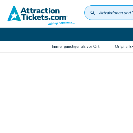
Skip
to
main
content
Immer günstiger als vor Ort
Original E