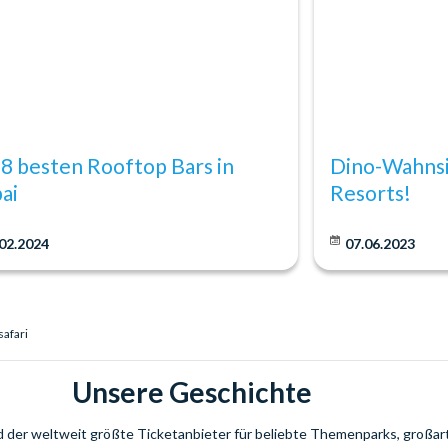
remiger Pfeffersauce, sautiertem Brokkoli und Karotten sowie
viert mit knusprigem Rinderspeck, sautiertem Spargel,
 mit Blumenkohlpüree, geröstetem Spargel, Rosenkohl und
 8 besten Rooftop Bars in
Dino-Wahnsi
ai
Resorts!
ert mit Vanilleeis, frischen Erdbeeren und Minze.
s, Mascarponecreme und mit dunklem Schokoladenpulver
02.2024
07.06.2023
mit schmelzendem Kern, heiß serviert mit Vanilleeis.
safari
asser mit Kohlensäure | Arabischer Kaffee | Tee
Unsere Geschichte
nd der weltweit größte Ticketanbieter für beliebte Themenparks, großar