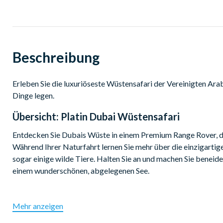
Beschreibung
Erleben Sie die luxuriöseste Wüstensafari der Vereinigten Arabi
Dinge legen.
Übersicht:
Platin Dubai Wüstensafari
Entdecken Sie Dubais Wüste in einem Premium Range Rover, de
Während Ihrer Naturfahrt lernen Sie mehr über die einzigarti
sogar einige wilde Tiere. Halten Sie an und machen Sie benei
einem wunderschönen, abgelegenen See.
Während die Sonne über den Dünen untergeht, schauen Sie bei 
Mehr anzeigen
Falkners zu und genießen Häppchen und Saft. Zum Abendessen