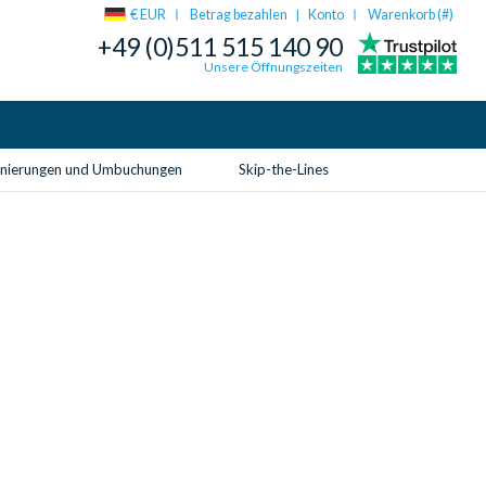
€ EUR
Betrag bezahlen
Konto
Warenkorb (
#
)
|
+49 (0)511 515 140 90
Unsere Öffnungszeiten
rnierungen und Umbuchungen
Skip-the-Lines