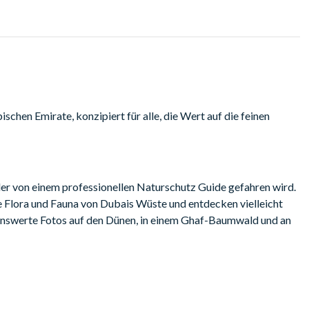
schen Emirate, konzipiert für alle, die Wert auf die feinen
r von einem professionellen Naturschutz Guide gefahren wird.
ge Flora und Fauna von Dubais Wüste und entdecken vielleicht
denswerte Fotos auf den Dünen, in einem Ghaf-Baumwald und an
einer spektakulären Falknervorführung eines erfahrenen
 entspannen Sie sich in einer ruhigen Wüstenoase und begeben