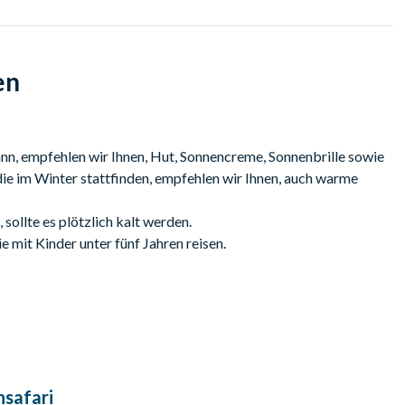
endet mit fesselnder Unterhaltung mit einem Feuertänzer und
en
nem Range Rover abgeholt. Wir werden Ihnen die genaue
ann, empfehlen wir Ihnen, Hut, Sonnencreme, Sonnenbrille sowie
ie im Winter stattfinden, empfehlen wir Ihnen, auch warme
sollte es plötzlich kalt werden.
e mit Kinder unter fünf Jahren reisen.
 nicht erlaubt, aber auf Anfrage können Alternativen
indertarif.
 Allergien oder andere Ernährungsanforderungen haben,
he, vegane, koschere und glutenfreie Gerichte anbieten.
, Paranüssen, getrockneten Cranberries, Petersilie und Honig.
rginen und verfeinert mit saurer Sahne und Dill.
 (von der Jahreszeit abhängig)
nsafari