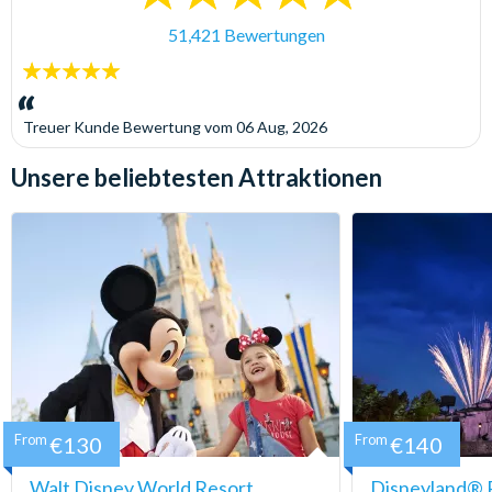
51,421 Bewertungen
5
Sterne:
Treuer Kunde
Bewertung vom
06 Aug, 2026
Unsere beliebtesten Attraktionen
From
€130
From
€140
Walt Disney World Resort
Disneyland® P