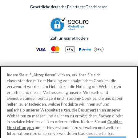
Gesetzliche deutsche Feiertage: Geschlossen.
Zahlungsmethoden
© AttractionTickets.com 2002 - 2026
Eingetragener Firmensitz: 2nd Floor Nucleus House, 2 Lower Mortlake Road,
Indem Sie auf „Akzeptieren“ klicken, erklären Sie sich
Richmond, United Kingdom, TW9 2JA.
einverstanden mit der Nutzung von analytischen Cookies (die
AttractionTickets.com is a trading name of Attraction Tickets LTD, who are
verwendet werden, um Einblicke in die Nutzung der Webseite zu
the owners of UK Trademark Registration Nos. 3427114 and 3427117.
erhalten und die zur Verbesserung unserer Webseite und
Registered in England with registered number 4390984 and VAT Number
Dienstleistungen beitragen) und Tracking-Cookies, die uns dabei
795922965.
helfen, zu entscheiden, welche Produkte wir Ihnen auf und
außerhalb unserer Webseite zeigen, die Besucherzahlen unserer
Webseiten zu messen und es Ihnen zu ermöglichen, Sachen direkt
in sozialen Medien zu liken oder zu teilen. Klicken Sie auf
Cookie-
Einstellungen
um Ihr Einverständnis zu verwalten und weitere
Informationen zu unseren verwendeten Cookies zu erhalten.