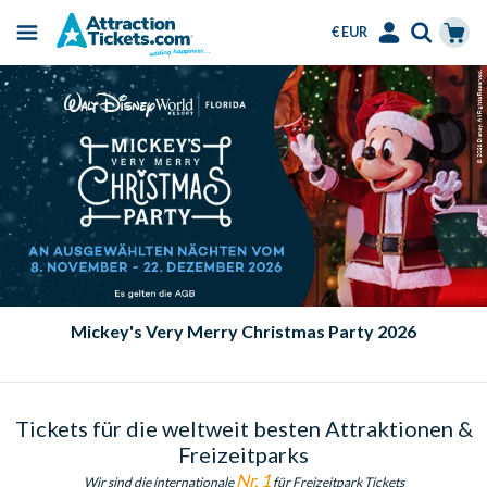
€ EUR
Menu
Skip
Select
Accounts
Cart
to
Language
Menu
main
content
Mickey's Very Merry Christmas Party 2026
Tickets für die weltweit besten Attraktionen &
Freizeitparks
Nr. 1
Wir sind die internationale
für Freizeitpark Tickets