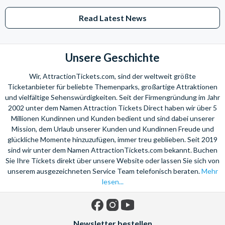
Sie benötigen Hilfe bei Ihrer Urlaubsplanung? Rufen Sie uns einfach
an. Wir beraten Sie gerne bei der Auswahl Ihrer individuellen
Read Latest News
Ticketkombination!
Wir freuen uns auf Ihren Anruf!
Unsere Geschichte
Wir, AttractionTickets.com, sind der weltweit größte
Ticketanbieter für beliebte Themenparks, großartige Attraktionen
und vielfältige Sehenswürdigkeiten. Seit der Firmengründung im Jahr
2002 unter dem Namen Attraction Tickets Direct haben wir über 5
Millionen Kundinnen und Kunden bedient und sind dabei unserer
Mission, dem Urlaub unserer Kunden und Kundinnen Freude und
glückliche Momente hinzuzufügen, immer treu geblieben. Seit 2019
sind wir unter dem Namen AttractionTickets.com bekannt. Buchen
Sie Ihre Tickets direkt über unsere Website oder lassen Sie sich von
unserem ausgezeichneten Service Team telefonisch beraten.
Mehr
lesen...
Facebook
Instagram
YouTube
Newsletter bestellen