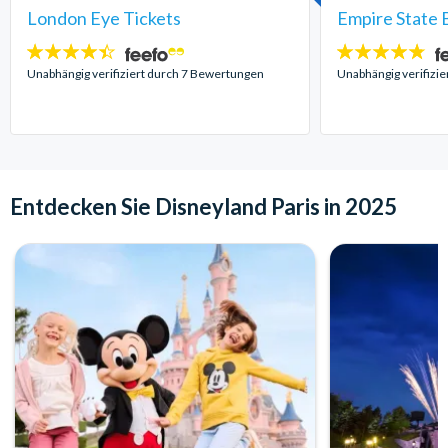
London Eye Tickets
Empire State B
4.4
4.7
Sterne:
Sterne:
Unabhängig verifiziert durch 7 Bewertungen
Unabhängig verifizi
Entdecken Sie Disneyland Paris in 2025