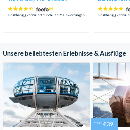
4.5
4.6
Sterne:
Sterne:
Unabhängig verifiziert durch 31195 Bewertungen
Unabhängig verifizi
Unsere beliebtesten Erlebnisse & Ausflüge
From
€39