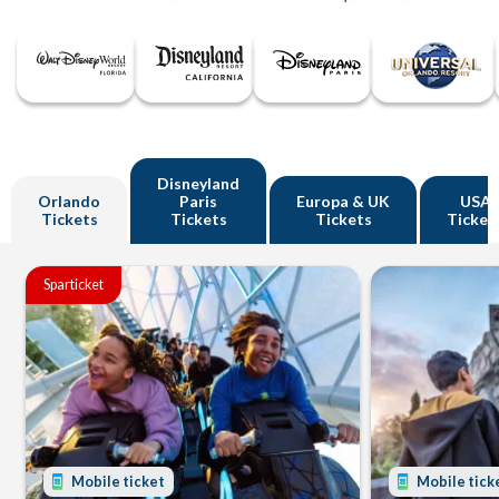
Disneyland
Orlando
Paris
Europa & UK
USA
Tickets
Tickets
Tickets
Ticket
Sparticket
Mobile ticket
Mobile tick