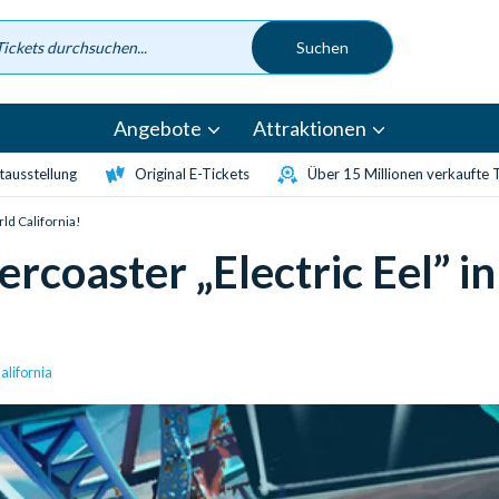
Angebote
Attraktionen
etausstellung
Original E-Tickets
Über 15 Millionen verkaufte 
ld California!
rcoaster „Electric Eel” in
lifornia