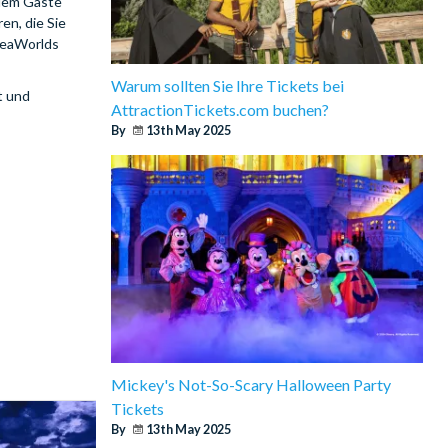
 dem Gäste
n, die Sie
 SeaWorlds
Warum sollten Sie Ihre Tickets bei
t und
AttractionTickets.com buchen?
By
13th May 2025
Mickey's Not-So-Scary Halloween Party
Tickets
By
13th May 2025