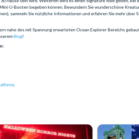
zu Hause sein wird. Weiterhin wird es einen Signature Ride geben, bei
in Mini-U-Booten begeben können. Bewundern Sie wunderschöne Kreature
innen), sammeln Sie nützliche Informationen und erfahren Sie mehr über
etern nahe des mit Spannung erwarteten Ocean Explorer-Bereichs gebau
unserem
Blog
!
n:
lifornia