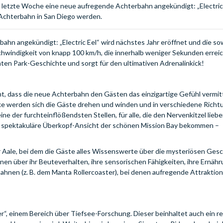
t letzte Woche eine neue aufregende Achterbahn angekündigt: „Electric 
 Achterbahn in San Diego werden.
ahn angekündigt: „Electric Eel“ wird nächstes Jahr eröffnet und die s
chwindigkeit von knapp 100 km/h, die innerhalb weniger Sekunden errei
mten Park-Geschichte und sorgt für den ultimativen Adrenalinkick!
nt, dass die neue Achterbahn den Gästen das einzigartige Gefühl vermitt
ke werden sich die Gäste drehen und winden und in verschiedene Rich
ne der furchteinflößendsten Stellen, für alle, die den Nervenkitzel liebe
ine spektakuläre Überkopf-Ansicht der schönen Mission Bay bekommen –
er Aale, bei dem die Gäste alles Wissenswerte über die mysteriösen Ges
en über ihr Beuteverhalten, ihre sensorischen Fähigkeiten, ihre Ernähr
nen (z. B. dem Manta Rollercoaster), bei denen aufregende Attraktion
“, einem Bereich über Tiefsee-Forschung. Dieser beinhaltet auch ein re