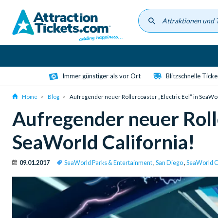
Skip
to
main
content
Immer günstiger als vor Ort
Blitzschnelle Tick
Home
Blog
Aufregender neuer Rollercoaster „Electric Eel” in SeaWor
Aufregender neuer Rolle
SeaWorld California!
09.01.2017
SeaWorld Parks & Entertainment
,
San Diego
,
SeaWorld Ca