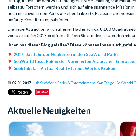
Biotop, in dem die weltweit umfangreichste Sammlung von Muränen 
selbst zu Forschern werden und sich auf eine spannende Mission 
noch nie zuvor in den Parks gesehen haben (z. B. japanische Seesp
umfangreiche Rettungsaktionen.
Die neue Attraktion wird auf einer Fläche von ca. 8.100 Quadratm
voraussichtlich 2018 eröffnet. Bleiben Sie auf dem Laufenden mit 
Ihnen hat dieser Blog gefallen? Diese könnten Ihnen auch gefalle
2017, das Jahr der Neuheiten in den SeaWorld Parks
SeaWorld fasst Fuß in den Vereinigten Arabischen Emiraten!
Spektakulär: Virtual Reality für SeaWorlds Kraken
09.01.2017
SeaWorld Parks & Entertainment
,
San Diego
,
SeaWorld Ca
Save
Aktuelle Neuigkeiten