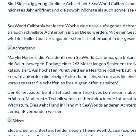
Sind Sie mutig genug für diese Achterbahn? SeaWorld California ha
nächstes Jahr eröffnet und die sowohl höchste als auch schnellste
SeaWorld California hat letzte Woche eine neue aufregende Achterb
als auch schnellste Achterbahn in San Diego werden. Mit einer Ges
wird der Roller Coaster sogar der schnellste überhaupt in der gesa
Marylin Hannes, die Präsidentin von SeaWorld California, gab bekan
ein Aal zu bewegen. Entlang einer 263 Meter langen Schienenstrec
katapultiert. Am höchsten Punkt wird eine Heartline-Roll verbaut - ei
Eel wird außerdem die einzige Achterbahn sein, von der aus Sie e
vorausgesetzt Sie schaffen es Ihre Augen offen zu halten!
Der Rollercoaster beinhaltet auch ein interaktives Lernerlebnis üb
erfahren. Modernste Technik vermittelt beeindruckende Information
Wachstum. Dies geht Hand in Hand mit SeaWorlds anderen Achterbah
Lernspaß verbunden werden.
Electric Eel wird Bestandteil der neuen Themenwelt „Ocean Explorer