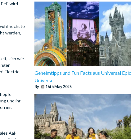
Eel“ wird
owohl höchste
cht werden,
elt, sich wie
tungen
n! Electric
Geheimtipps und Fun Facts aus Universal Epic
Universe
By
16th May 2025
chöpfe
ung und ihr
en mit
ales Aal-