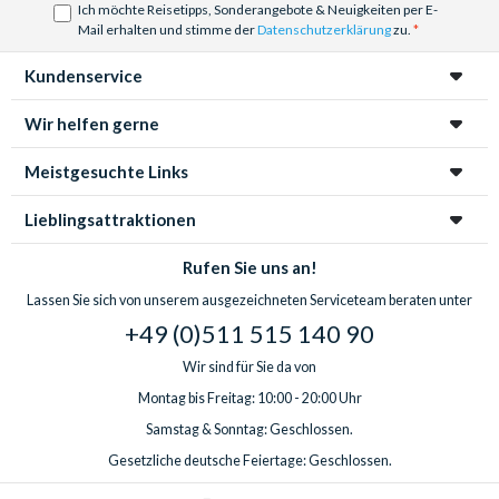
Ich möchte Reisetipps, Sonderangebote & Neuigkeiten per E-
Sonnenuntergang
,
Helikopter Rundflug
oder
Wildwasser
Mail erhalten und stimme der
Datenschutzerklärung
zu.
Rafting!
Kundenservice
Wir helfen gerne
Meistgesuchte Links
Lieblingsattraktionen
Rufen Sie uns an!
Lassen Sie sich von unserem ausgezeichneten Serviceteam beraten unter
+49 (0)511 515 140 90
Wir sind für Sie da von
Montag bis Freitag: 10:00 - 20:00 Uhr
Samstag & Sonntag: Geschlossen.
Gesetzliche deutsche Feiertage: Geschlossen.