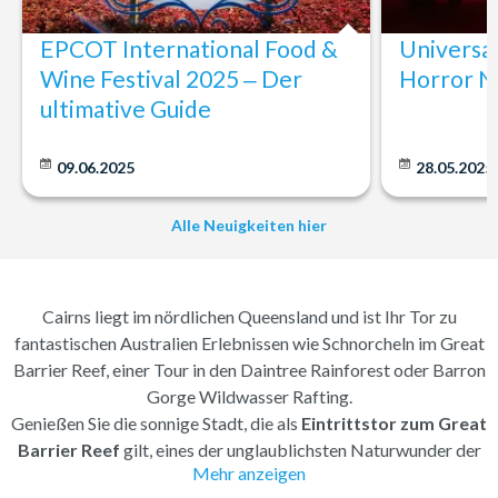
EPCOT International Food &
Universa
Wine Festival 2025 ‒ Der
Horror N
ultimative Guide
09.06.2025
28.05.2025
Alle Neuigkeiten hier
Cairns liegt im nördlichen Queensland und ist Ihr Tor zu
fantastischen Australien Erlebnissen wie Schnorcheln im Great
Barrier Reef, einer Tour in den Daintree Rainforest oder Barron
Gorge Wildwasser Rafting.
Genießen Sie die sonnige Stadt, die als
Eintrittstor zum Great
Barrier Reef
gilt, eines der unglaublichsten Naturwunder der
Mehr anzeigen
Welt. Cairns hat sich über die Jahre von einer ruhigen