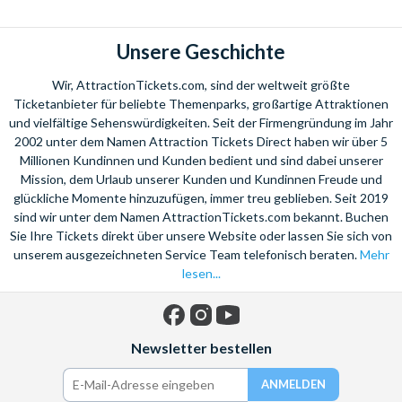
Zuckermühlenstadt zu einem Ausgangspunkt für einige der
schönsten
Naturabenteuer Australiens
entwickelt.
Unsere Geschichte
Erleben Sie mit einer
Tour zum Great Barrier Reef
die
Wunder des Ozeans. Besteigen Sie einen Katamaran, der Sie
Wir, AttractionTickets.com, sind der weltweit größte
zum Riff führt und tauchen tief in das Meer hinein, um die
Ticketanbieter für beliebte Themenparks, großartige Attraktionen
spektakuläre Unterwasserwelt zu bestaunen. Alternativ
und vielfältige Sehenswürdigkeiten. Seit der Firmengründung im Jahr
2002 unter dem Namen Attraction Tickets Direct haben wir über 5
schnorcheln Sie an der Seite der farbenfrohen tropischen
Millionen Kundinnen und Kunden bedient und sind dabei unserer
Fische und bezaubernden Meeresschildkröten. Ein wirklich
Mission, dem Urlaub unserer Kunden und Kundinnen Freude und
einmaliges Erlebnis!
glückliche Momente hinzuzufügen, immer treu geblieben. Seit 2019
Entspannen Sie in der Lagune in der Stadt und genießen den
sind wir unter dem Namen AttractionTickets.com bekannt. Buchen
Sie Ihre Tickets direkt über unsere Website oder lassen Sie sich von
Meerblick. An der
Strandpromenade
sind Sie nie weit von
unserem ausgezeichneten Service Team telefonisch beraten.
Mehr
der Auswahl an lebhaften Bars, guten Restaurants oder
lesen...
köstlichen australischen Barbecues.
Ebenfalls nahe an Cairns liegt der
Daintree Forest
, ein
UNESCO Weltkulturerbe. Hier können Sie tief in den
Facebook
Instagram
YouTube
Newsletter bestellen
Regenwald vordringen und die unglaubliche tropische
Landschaft erkunden. Genießen Sie unvergessliche Erlebnisse
wie eine
Fahrt mit dem Heißluftballon zu