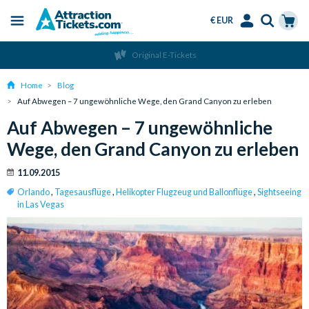
€ EUR
Menu
Skip
Select
Accounts
Cart
Original E-Tickets
to
Language
Menu
main
Home
Blog
content
Auf Abwegen – 7 ungewöhnliche Wege, den Grand Canyon zu erleben
Auf Abwegen – 7 ungewöhnliche
Wege, den Grand Canyon zu erleben
11.09.2015
Orlando
,
Tagesausflüge
,
Helikopter Flugzeug und Ballonflüge
,
Sightseeing
in Las Vegas