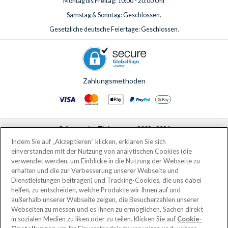
Montag bis Freitag: 10:00 - 20:00 Uhr
Samstag & Sonntag: Geschlossen.
Gesetzliche deutsche Feiertage: Geschlossen.
Zahlungsmethoden
© AttractionTickets.com 2002 - 2026
Eingetragener Firmensitz: 2nd Floor Nucleus House, 2 Lower Mortlake Road,
Indem Sie auf „Akzeptieren“ klicken, erklären Sie sich
Richmond, United Kingdom, TW9 2JA.
einverstanden mit der Nutzung von analytischen Cookies (die
AttractionTickets.com is a trading name of Attraction Tickets LTD, who are
verwendet werden, um Einblicke in die Nutzung der Webseite zu
the owners of UK Trademark Registration Nos. 3427114 and 3427117.
erhalten und die zur Verbesserung unserer Webseite und
Registered in England with registered number 4390984 and VAT Number
Dienstleistungen beitragen) und Tracking-Cookies, die uns dabei
795922965.
helfen, zu entscheiden, welche Produkte wir Ihnen auf und
außerhalb unserer Webseite zeigen, die Besucherzahlen unserer
Webseiten zu messen und es Ihnen zu ermöglichen, Sachen direkt
in sozialen Medien zu liken oder zu teilen. Klicken Sie auf
Cookie-