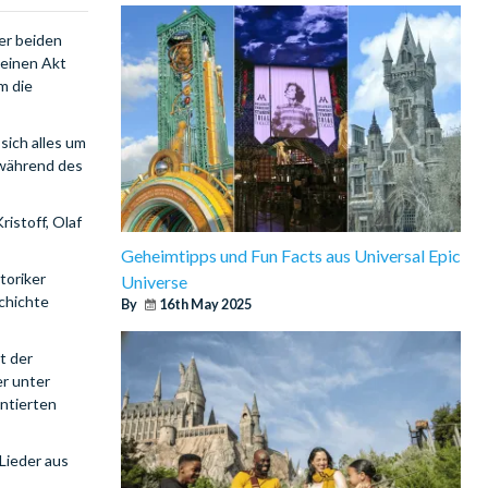
er beiden
 einen Akt
m die
sich alles um
 während des
istoff, Olaf
Geheimtipps und Fun Facts aus Universal Epic
toriker
Universe
schichte
By
16th May 2025
t der
r unter
ntierten
Lieder aus