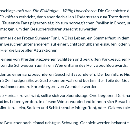
inschlagskraft wie
Die Eiskönigin – Völlig Unverfroren
. Die Geschichte d
iskräften zerbricht, dann aber doch allen Hindernissen zum Trotz durch
. Tausende Fans pilgerten täglich zum norwegischen Pavillon in Epcot, u
 umzogen, um den Besucherscharen gerecht zu werden.
Sommers den Frozen Summer Fun LIVE ins Leben, ein Sommerfest, in dem 
en Besucher unter anderem auf einer Schlittschuhbahn eislaufen, oder
Hier die Liste aller Attraktionen:
 einem von Pferden gezogenen Schlitten und begrüßen Parkbesucher. Kr
eiten die Schwestern auf ihrem Weg entlang des Hollywood Boulevards.
aden zu einer ganz besonderen Geschichtsstunde ein. Der königliche His
einer 20-minütigen Show. Gäste können während bestimmter Teile der Ge
anstimmen und zu Ehrenbürgern von Arendelle werden.
e Floridas zu viel wird, sollte sich zur Soundstage One begeben. Dort ha
d ins Leben gerufen. In diesem Winterwunderland können sich Besuche
inuten. Helm, Socken und Schlittschuhe inbegriffen), oder Oakens tale
d Besucher noch einmal richtig in Schwung. Gespielt werden bekannte 