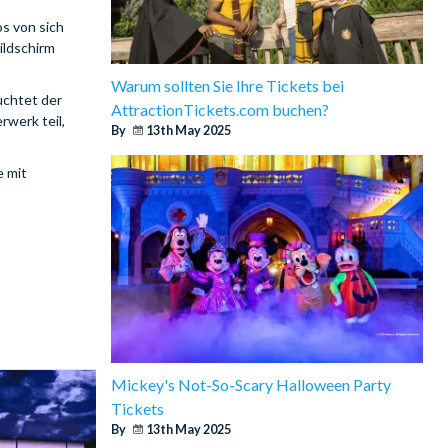
s von sich
ildschirm
Warum sollten Sie Ihre Tickets bei
uchtet der
AttractionTickets.com buchen?
werk teil,
By
13th May 2025
e mit
Mickey's Not-So-Scary Halloween Party
Tickets
By
13th May 2025