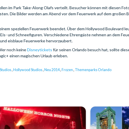
len im Park Take-Along Olafs verteilt. Besucher können mit diesen Foto
ten. Die Bilder werden am Abend vor dem Feuerwerk auf dem großen B
t einem speziellen Feuerwerk beendet. Über dem Hollywood Boulevard le
n Eis- und Schneefiguren. Verschiedene Ehrengäste nehmen an dem Feuer
t und eisblaue Feuerwerke hervorzaubert.
Wer noch keine
Disneytickets
für seinen Orlando besuch hat, sollte dies
gic+ einen magischen Urlaub erleben.
Studios
,
Hollywood Studios
,
Neu 2014
,
Frozen
,
Themenparks Orlando