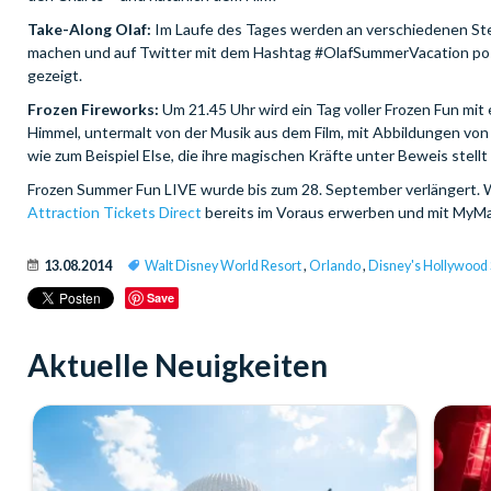
Take-Along Olaf:
Im Laufe des Tages werden an verschiedenen Stel
machen und auf Twitter mit dem Hashtag #OlafSummerVacation pos
gezeigt.
Frozen Fireworks:
Um 21.45 Uhr wird ein Tag voller Frozen Fun mi
Himmel, untermalt von der Musik aus dem Film, mit Abbildungen vo
wie zum Beispiel Else, die ihre magischen Kräfte unter Beweis stell
Frozen Summer Fun LIVE wurde bis zum 28. September verlängert. 
Attraction Tickets Direct
bereits im Voraus erwerben und mit MyMa
13.08.2014
Walt Disney World Resort
,
Orlando
,
Disney's Hollywood 
Save
Aktuelle Neuigkeiten