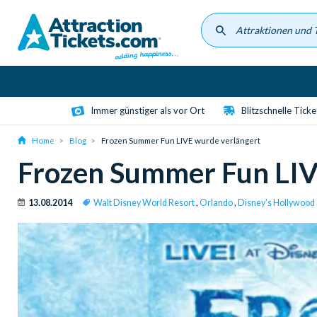
Skip
to
main
content
Immer günstiger als vor Ort
Blitzschnelle Tick
Home
Blog
Frozen Summer Fun LIVE wurde verlängert
Frozen Summer Fun LIV
13.08.2014
Walt Disney World Resort
,
Orlando
,
Disney's Hollywood 