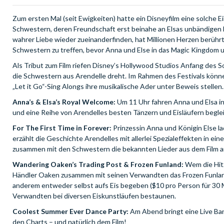
Zum ersten Mal (seit Ewigkeiten) hatte ein Disneyfilm eine solche E
Schwestern, deren Freundschaft erst beinahe an Elsas unbändigen E
wahrer Liebe wieder zueinanderfinden, hat Millionen Herzen berührt
Schwestern zu treffen, bevor Anna und Else in das Magic Kingdom
Als Tribut zum Film riefen Disney’s Hollywood Studios Anfang des 
die Schwestern aus Arendelle dreht. Im Rahmen des Festivals könn
„Let it Go“-Sing Alongs ihre musikalische Ader unter Beweis stellen. 
Anna’s & Elsa’s Royal Welcome:
Um 11 Uhr fahren Anna und Elsa in
und eine Reihe von Arendelles besten Tänzern und Eisläufern begl
For The First Time in Forever:
Prinzessin Anna und Königin Else l
erzählt die Geschichte Arendelles mit allerlei Spezialeffekten in 
zusammen mit den Schwestern die bekannten Lieder aus dem Film 
Wandering Oaken’s Trading Post & Frozen Funland:
Wem die Hitz
Händler Oaken zusammen mit seinen Verwandten das Frozen Funlan
anderem entweder selbst aufs Eis begeben ($10 pro Person für 30 M
Verwandten bei diversen Eiskunstläufen bestaunen.
Coolest Summer Ever Dance Party:
Am Abend bringt eine Live Ban
den Charts – und natürlich dem Film!