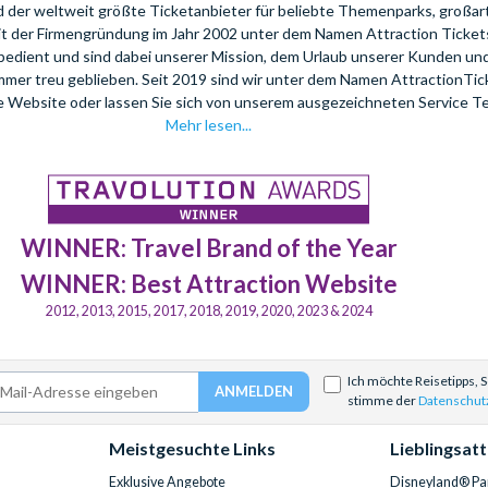
nd der weltweit größte Ticketanbieter für beliebte Themenparks, großar
eit der Firmengründung im Jahr 2002 unter dem Namen Attraction Tickets
bedient und sind dabei unserer Mission, dem Urlaub unserer Kunden u
mmer treu geblieben. Seit 2019 sind wir unter dem Namen AttractionTi
re Website oder lassen Sie sich von unserem ausgezeichneten Service T
Mehr lesen...
WINNER: Travel Brand of the Year
WINNER: Best Attraction Website
2012, 2013, 2015, 2017, 2018, 2019, 2020, 2023 & 2024
Ich möchte Reisetipps, 
stimme der
Datenschut
Meistgesuchte Links
Lieblingsat
Exklusive Angebote
Disneyland® Par