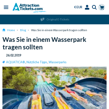
€ EUR
Menu
Skip
Select
Accounts
Cart
Original E-Tickets
to
Language
Menu
main
Home
Blog
Was Sie in einem Wasserpark tragen sollten
content
Was Sie in einem Wasserpark
tragen sollten
26.02.2019
AQUATICA®
,
Nützliche Tipps
,
Wasserparks