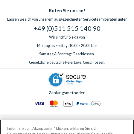
Rufen Sie uns an!
Lassen Sie sich von unserem ausgezeichneten Serviceteam beraten unter
+49 (0)511 515 140 90
Wir sind für Sie da von
Montag bis Freitag: 10:00 - 20:00 Uhr
Samstag & Sonntag: Geschlossen.
Gesetzliche deutsche Feiertage: Geschlossen.
Zahlungsmethoden
© AttractionTickets.com 2002 - 2026
Eingetragener Firmensitz: 2nd Floor Nucleus House, 2 Lower Mortlake Road,
Indem Sie auf „Akzeptieren“ klicken, erklären Sie sich
Richmond, United Kingdom, TW9 2JA.