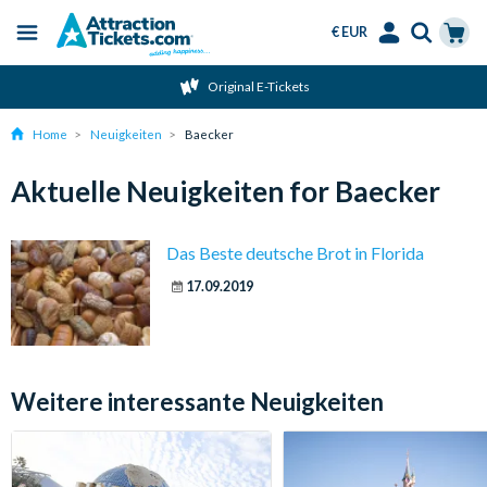
€ EUR
Menu
Skip
Select
Accounts
Cart
Original E-Tickets
to
Language
Menu
main
Home
Neuigkeiten
Baecker
content
Aktuelle Neuigkeiten for Baecker
Das Beste deutsche Brot in Florida
17.09.2019
Weitere interessante Neuigkeiten