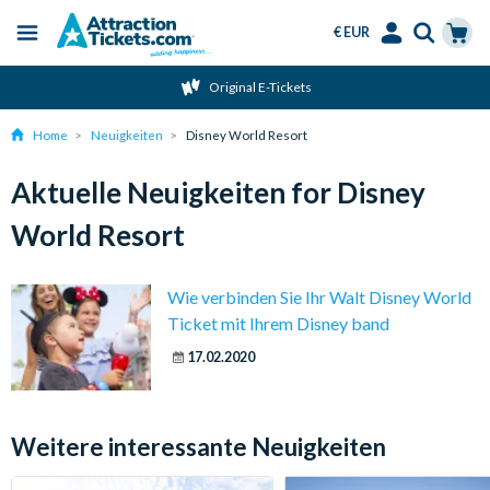
€ EUR
Menu
Skip
Select
Accounts
Cart
Original E-Tickets
to
Language
Menu
main
Home
Neuigkeiten
Disney World Resort
content
Aktuelle Neuigkeiten for Disney
World Resort
Wie verbinden Sie Ihr Walt Disney World
Ticket mit Ihrem Disney band
17.02.2020
Weitere interessante Neuigkeiten