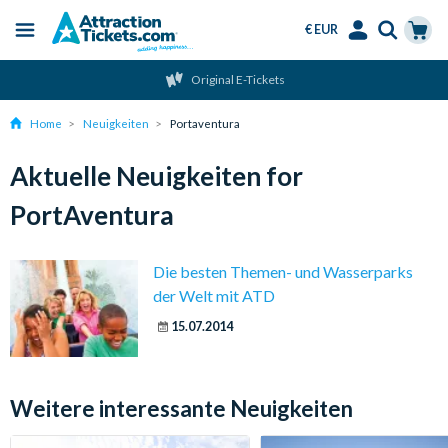
€ EUR
Menu
Skip
Select
Accounts
Cart
Original E-Tickets
to
Language
Menu
main
Home
Neuigkeiten
Portaventura
content
Aktuelle Neuigkeiten for
PortAventura
Die besten Themen- und Wasserparks
der Welt mit ATD
15.07.2014
Weitere interessante Neuigkeiten