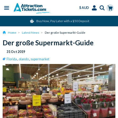
$ AUD
Menu
Skip
Select
Accounts
Cart
Buy Now, Pay Later with a $50 Deposit
to
Language
Menu
main
Home
Latest News
Der große Supermarkt-Guide
content
Der große Supermarkt-Guide
31 Oct 2019
Florida
,
olando
,
supermarket