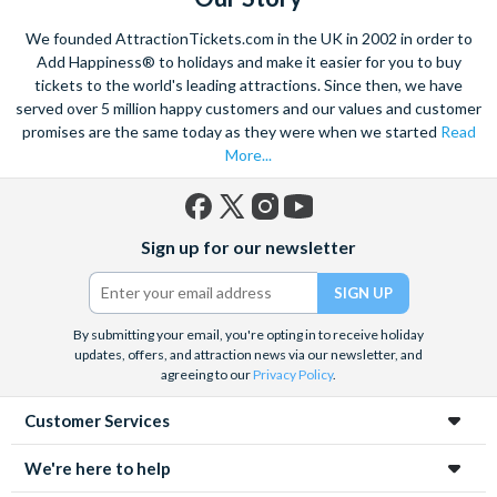
We founded AttractionTickets.com in the UK in 2002 in order to
Add Happiness® to holidays and make it easier for you to buy
tickets to the world's leading attractions. Since then, we have
served over 5 million happy customers and our values and customer
promises are the same today as they were when we started
Read
More...
Facebook
X
Instagram
YouTube
Sign up for our newsletter
(formerly
Twitter)
By submitting your email, you're opting in to receive holiday
updates, offers, and attraction news via our newsletter, and
agreeing to our
Privacy Policy
.
Customer Services
We're here to help