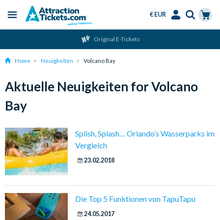
€ EUR
Menu
Skip
Select
Accounts
Cart
Original E-Tickets
to
Language
Menu
main
Home
Neuigkeiten
Volcano Bay
content
Aktuelle Neuigkeiten for Volcano
Bay
Splish, Splash… Orlando’s Wasserparks im
Vergleich
23.02.2018
Die Top 5 Funktionen von TapuTapu
24.05.2017