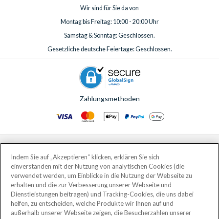
Wir sind für Sie da von
Montag bis Freitag: 10:00 - 20:00 Uhr
Samstag & Sonntag: Geschlossen.
Gesetzliche deutsche Feiertage: Geschlossen.
Zahlungsmethoden
© AttractionTickets.com 2002 - 2026
Eingetragener Firmensitz: 2nd Floor Nucleus House, 2 Lower Mortlake Road,
Indem Sie auf „Akzeptieren“ klicken, erklären Sie sich
Richmond, United Kingdom, TW9 2JA.
einverstanden mit der Nutzung von analytischen Cookies (die
AttractionTickets.com is a trading name of Attraction Tickets LTD, who are
verwendet werden, um Einblicke in die Nutzung der Webseite zu
the owners of UK Trademark Registration Nos. 3427114 and 3427117.
erhalten und die zur Verbesserung unserer Webseite und
Registered in England with registered number 4390984 and VAT Number
Dienstleistungen beitragen) und Tracking-Cookies, die uns dabei
795922965.
helfen, zu entscheiden, welche Produkte wir Ihnen auf und
außerhalb unserer Webseite zeigen, die Besucherzahlen unserer