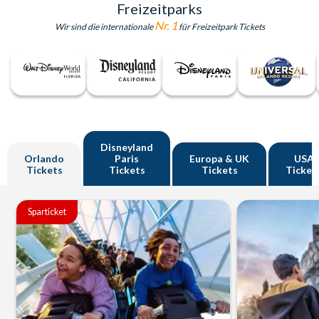
Freizeitparks
Nr. 1
Wir sind die internationale
für Freizeitpark Tickets
Disneyland
Orlando
Paris
Europa & UK
USA
Tickets
Tickets
Tickets
Ticket
Sparticket