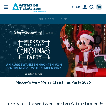
€ EUR
Menu
Skip
Select
Accounts
Cart
Original E-Tickets
to
Language
Menu
main
content
Mickey's Very Merry Christmas Party 2026
Tickets für die weltweit besten Attraktionen &