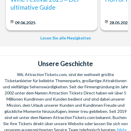
Normaltarif aus dem deutschen Festnetz (Mobilfunkpreise ggf.
ultimative Guide
abweichend).
Sie benötigen Hilfe bei Ihrer Urlaubsplanung? Rufen Sie uns einfach
an. Wir beraten Sie gerne bei der Auswahl Ihrer individuellen
09.06.2025
28.05.2025
Ticketkombination!
Wir freuen uns auf Ihren Anruf!
Lesen Sie alle Neuigkeiten
Unsere Geschichte
Wir, AttractionTickets.com, sind der weltweit größte
Ticketanbieter für beliebte Themenparks, großartige Attraktionen
und vielfältige Sehenswürdigkeiten. Seit der Firmengründung im Jahr
2002 unter dem Namen Attraction Tickets Direct haben wir über 5
Millionen Kundinnen und Kunden bedient und sind dabei unserer
Mission, dem Urlaub unserer Kunden und Kundinnen Freude und
glückliche Momente hinzuzufügen, immer treu geblieben. Seit 2019
sind wir unter dem Namen AttractionTickets.com bekannt. Buchen
Sie Ihre Tickets direkt über unsere Website oder lassen Sie sich von
unserem ausgezeichneten Service Team telefonisch beraten.
Mehr