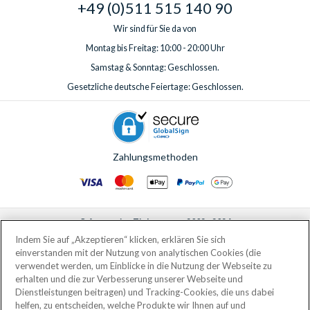
+49 (0)511 515 140 90
Wir sind für Sie da von
Montag bis Freitag: 10:00 - 20:00 Uhr
Samstag & Sonntag: Geschlossen.
Gesetzliche deutsche Feiertage: Geschlossen.
Zahlungsmethoden
© AttractionTickets.com 2002 - 2026
Eingetragener Firmensitz: 2nd Floor Nucleus House, 2 Lower Mortlake Road,
Indem Sie auf „Akzeptieren“ klicken, erklären Sie sich
Richmond, United Kingdom, TW9 2JA.
einverstanden mit der Nutzung von analytischen Cookies (die
AttractionTickets.com is a trading name of Attraction Tickets LTD, who are
verwendet werden, um Einblicke in die Nutzung der Webseite zu
the owners of UK Trademark Registration Nos. 3427114 and 3427117.
erhalten und die zur Verbesserung unserer Webseite und
Registered in England with registered number 4390984 and VAT Number
Dienstleistungen beitragen) und Tracking-Cookies, die uns dabei
795922965.
helfen, zu entscheiden, welche Produkte wir Ihnen auf und