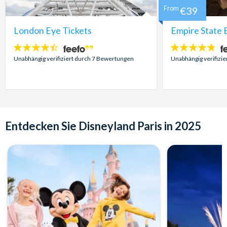
From
€39
London Eye Tickets
Empire State B
4.4
4.7
Sterne:
Sterne:
Unabhängig verifiziert durch 7 Bewertungen
Unabhängig verifizi
Entdecken Sie Disneyland Paris in 2025