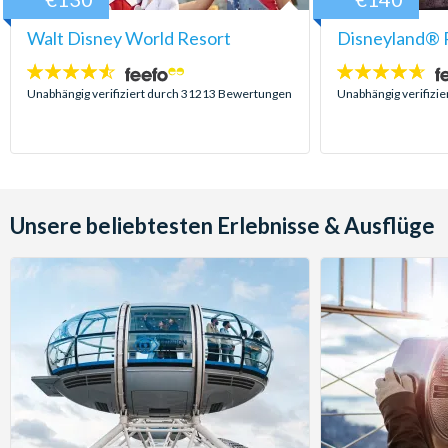
Walt Disney World Resort
Disneyland® P
4.5
4.6
Sterne:
Sterne:
Unabhängig verifiziert durch 31213 Bewertungen
Unabhängig verifizi
Unsere beliebtesten Erlebnisse & Ausflüge