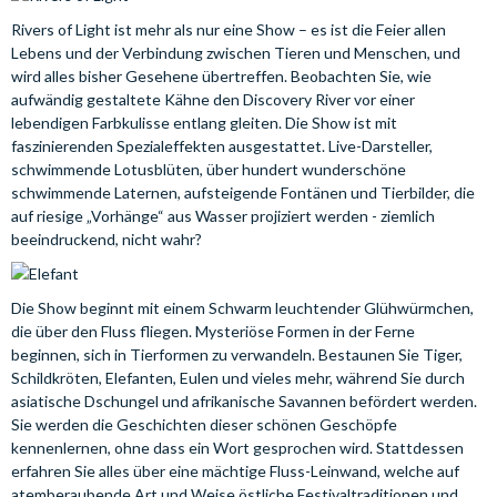
Rivers of Light ist mehr als nur eine Show – es ist die Feier allen
Lebens und der Verbindung zwischen Tieren und Menschen, und
wird alles bisher Gesehene übertreffen. Beobachten Sie, wie
aufwändig gestaltete Kähne den Discovery River vor einer
lebendigen Farbkulisse entlang gleiten. Die Show ist mit
faszinierenden Spezialeffekten ausgestattet. Live-Darsteller,
schwimmende Lotusblüten, über hundert wunderschöne
schwimmende Laternen, aufsteigende Fontänen und Tierbilder, die
auf riesige „Vorhänge“ aus Wasser projiziert werden - ziemlich
beeindruckend, nicht wahr?
Die Show beginnt mit einem Schwarm leuchtender Glühwürmchen,
die über den Fluss fliegen. Mysteriöse Formen in der Ferne
beginnen, sich in Tierformen zu verwandeln. Bestaunen Sie Tiger,
Schildkröten, Elefanten, Eulen und vieles mehr, während Sie durch
asiatische Dschungel und afrikanische Savannen befördert werden.
Sie werden die Geschichten dieser schönen Geschöpfe
kennenlernen, ohne dass ein Wort gesprochen wird. Stattdessen
erfahren Sie alles über eine mächtige Fluss-Leinwand, welche auf
atemberaubende Art und Weise östliche Festivaltraditionen und