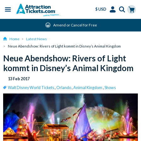
$ USD
Menu
Skip
Select
Accounts
Cart
Amend or Cancel for Free
to
Language
Menu
main
Home
Latest News
content
Neue Abendshow: Rivers of Light kommt in Disney’s Animal Kingdom
Neue Abendshow: Rivers of Light
kommt in Disney’s Animal Kingdom
13 Feb 2017
Walt Disney World Tickets
,
Orlando
,
Animal Kingdom
,
Shows