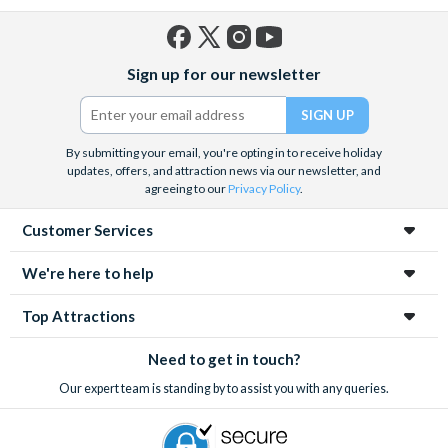
Facebook
X
Instagram
YouTube
Sign up for our newsletter
(formerly
Twitter)
By submitting your email, you're opting in to receive holiday
updates, offers, and attraction news via our newsletter, and
agreeing to our
Privacy Policy
.
Customer Services
We're here to help
Top Attractions
Need to get in touch?
Our expert team is standing by to assist you with any queries.