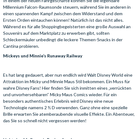
In einem der neuen Fahrgeschäfte können Sie die legendäre
Millennium Falcon-Raumsonde steuern, während Sie im anderen in
einen spannenden Kampf zwischen dem Widerstand und dem
Ersten Orden eintauchen können! Natürlich ist das nicht alles.
Während es für alle Shoppingbegeisterten eine große Auswahl an
Souvenirs auf dem Marktplatz zu erwerben gibt, sollten
Schleckermäuler unbedingt die leckere Themen-Snacks in der
Cantina probieren.
Mickeys und Minnie’s Runaway Railway
Es hat lang gedauert, aber nun endlich wird Walt Disney World eine
Attraktion im Micky und Minnie Maus Stil bekommen. Ein Muss für
wahre Disney Fans! Hier finden Sie sich inmitten eines „verrückten
und unvorhersehbaren“ Micky Maus Comics wieder. Für ein
besonders authentisches Erlebnis wird Disney eine neue
Technologie namens 2 ½ D verwenden. Ganz ohne eine spezielle
Brille erwarten Sie atemberaubende visuelle Effekte. Ein Abenteuer,
das Sie so schnell nicht vergessen werden!