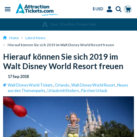
$ USD
Menu
Skip
Select
Accounts
Cart
Over 15 million Tickets Sold
to
Language
Menu
main
Home
Latest News
content
Hierauf können Sie sich 2019 im Walt Disney World Resort freuen
Hierauf können Sie sich 2019 im
Walt Disney World Resort freuen
17 Sep 2018
Walt Disney World Tickets
,
Orlando
,
Walt Disney World Resort
,
Neues
aus den Themenparks
,
Urlaub mit Kindern
,
Pärchen Urlaub