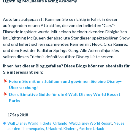
Lightning McQueen’s Racing Academy
Autofans aufgepasst! Kommen Sie so richtig in Fahrt in dieser
aufregenden neuen Attraktion, die von der beliebten "Cars"-
Filmserie inspiriert wurde. Mit seinen beeindruckenden Fähigkeiten
ist Lightning McQueen der absolute Star dieser spektakulären Show
und und liefert sich ein spannendes Rennen mit Hook, Cruz Ramirez
und dem Rest der Radiator Springs Gang. Alle Adrenalinjunkies
sollten dieses Erlebnis definitiv auf ihre Disney-Liste setzen.
Ihnen hat dieser Blog gefallen? Diese Blogs könnten ebenfalls für
Sie interessant sein:
Feiern Sie mit uns Jubiläum und gewinnen Sie eine Disney-
Überraschung!
Der ultimative Guide für die 6 Walt Disney World Resort
Parks
17 Sep 2018
Walt Disney World Tickets
,
Orlando
,
Walt Disney World Resort
,
Neues
aus den Themenparks
,
Urlaub mit Kindern
,
Pärchen Urlaub