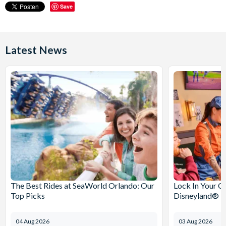
Save
Latest News
The Best Rides at SeaWorld Orlando: Our
Lock In Your C
Top Picks
Disneyland® Pa
04 Aug 2026
03 Aug 2026