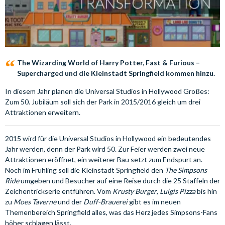
The Wizarding World of Harry Potter, Fast & Furious –
Supercharged und die Kleinstadt Springfield kommen hinzu.
In diesem Jahr planen die Universal Studios in Hollywood Großes:
Zum 50. Jubiläum soll sich der Park in 2015/2016 gleich um drei
Attraktionen erweitern.
2015 wird für die Universal Studios in Hollywood ein bedeutendes
Jahr werden, denn der Park wird 50. Zur Feier werden zwei neue
Attraktionen eröffnet, ein weiterer Bau setzt zum Endspurt an.
Noch im Frühling soll die Kleinstadt Springfield den
The Simpsons
Ride
umgeben und Besucher auf eine Reise durch die 25 Staffeln der
Zeichentrickserie entführen. Vom
Krusty Burger
,
Luigis Pizza
bis hin
zu
Moes Taverne
und der
Duff-Brauerei
gibt es im neuen
Themenbereich Springfield alles, was das Herz jedes Simpsons-Fans
höher schlagen lässt.