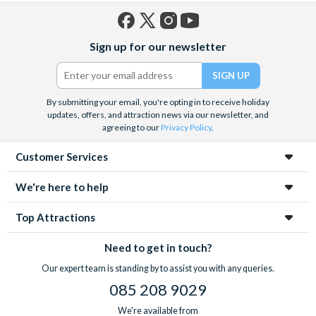
Facebook
X
Instagram
YouTube
Sign up for our newsletter
(formerly
Twitter)
By submitting your email, you're opting in to receive holiday
updates, offers, and attraction news via our newsletter, and
agreeing to our
Privacy Policy
.
Customer Services
We're here to help
Top Attractions
Need to get in touch?
Our expert team is standing by to assist you with any queries.
085 208 9029
We're available from