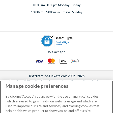
10.00am - 8.00pm Monday - Friday
10.00am - 6.00pm Saturdays -Sunday
We accept
© AttractionTickets.com 2002 - 2026
Registered Office: 2nd Floor Nucleus House, 2 Lower Mortlake Road,
Manage cookie preferences
Richmond, United Kingdom, TW9 2JA.
AttractionTickets.com is a trading name of Attraction Tickets LTD, who are
the owners of UK Trademark Registration Nos. 3427114 and 3427117.
By clicking "Accept" you agree with the use of analytical cookies
Registered in England with registered number 4390984 and VAT Number
(which are used to gain insight on website usage and which are
795922965.
used to improve our site and services) and tracking cookies that
help decide which product to show you on and off our site