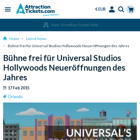
€ EUR
Menu
Skip
Select
Accounts
Cart
Over 15 million Tickets Sold
to
Language
Menu
main
Home
Latest News
content
Bühne frei für Universal Studios Hollywoods Neueröffnungen des Jahres
Bühne frei für Universal Studios
Hollywoods Neueröffnungen des
Jahres
17 Feb 2015
Orlando