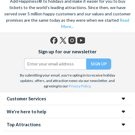
Add Happiness® to holidays and make it easier for you to buy
tickets to the world's leading attractions. Since then, we have
served over 5 million happy customers and our values and customer
promises are the same today as they were when we started
Read
More...
Facebook
X
Instagram
YouTube
Sign up for our newsletter
(formerly
Twitter)
By submitting your email, you're opting in to receive holiday
updates, offers, and attraction news via our newsletter, and
agreeing to our
Privacy Policy
.
Customer Services
We're here to help
Top Attractions