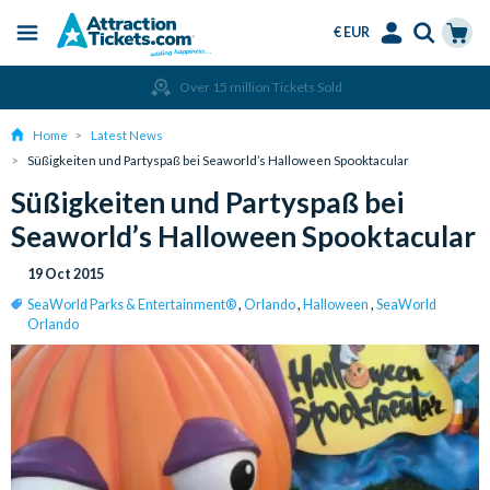
€ EUR
Menu
Skip
Select
Accounts
Cart
Over 15 million Tickets Sold
to
Language
Menu
main
Home
Latest News
content
Süßigkeiten und Partyspaß bei Seaworld’s Halloween Spooktacular
Süßigkeiten und Partyspaß bei
Seaworld’s Halloween Spooktacular
19 Oct 2015
SeaWorld Parks & Entertainment®
,
Orlando
,
Halloween
,
SeaWorld
Orlando