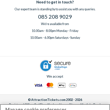
Need to get in touch?
Our expert team is standing by to assist you with any queries.
085 208 9029
We're available from
10.00am - 8.00pm Monday - Friday
10.00am - 6.00pm Saturdays -Sunday
We accept
© AttractionTickets.com 2002 - 2026
Registered Office: 2nd Floor Nucleus House, 2 Lower Mortlake Road,
Manage cookie preferences
Richmond, United Kingdom, TW9 2JA.