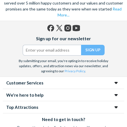
served over 5 million happy customers and our values and customer
promises are the same today as they were when we started
Read
More...
Facebook
X
Instagram
YouTube
Sign up for our newsletter
(formerly
Twitter)
By submitting your email, you're opting in to receive holiday
updates, offers, and attraction news via our newsletter, and
agreeing to our
Privacy Policy
.
Customer Services
We're here to help
Top Attractions
Need to get in touch?