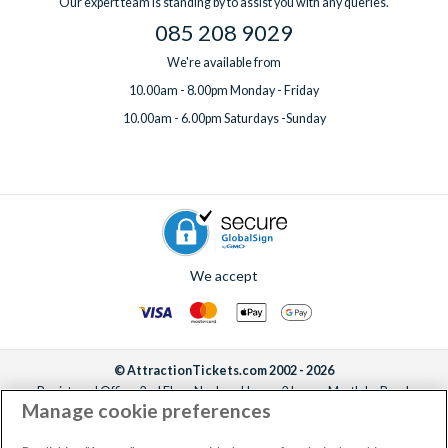
Our expert team is standing by to assist you with any queries.
085 208 9029
We're available from
10.00am - 8.00pm Monday - Friday
10.00am - 6.00pm Saturdays -Sunday
We accept
© AttractionTickets.com 2002 - 2026
Registered Office: 2nd Floor Nucleus House, 2 Lower Mortlake Road,
Manage cookie preferences
Richmond, United Kingdom, TW9 2JA.
AttractionTickets.com is a trading name of Attraction Tickets LTD, who are
the owners of UK Trademark Registration Nos. 3427114 and 3427117.