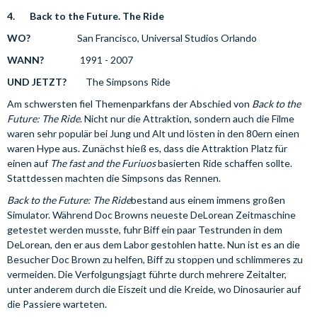
4.
Back to the Future. The Ride
WO?
San Francisco, Universal Studios Orlando
WANN?
1991 - 2007
UND JETZT?
The Simpsons Ride
Am schwersten fiel Themenparkfans der Abschied von
Back to the
Future: The Ride
. Nicht nur die Attraktion, sondern auch die Filme
waren sehr populär bei Jung und Alt und lösten in den 80ern einen
waren Hype aus. Zunächst hieß es, dass die Attraktion Platz für
einen auf
The fast and the Furiuos
basierten Ride schaffen sollte.
Stattdessen machten die Simpsons das Rennen.
Back to the Future: The Ride
bestand aus einem immens großen
Simulator. Während Doc Browns neueste DeLorean Zeitmaschine
getestet werden musste, fuhr Biff ein paar Testrunden in dem
DeLorean, den er aus dem Labor gestohlen hatte. Nun ist es an die
Besucher Doc Brown zu helfen, Biff zu stoppen und schlimmeres zu
vermeiden. Die Verfolgungsjagt führte durch mehrere Zeitalter,
unter anderem durch die Eiszeit und die Kreide, wo Dinosaurier auf
die Passiere warteten.