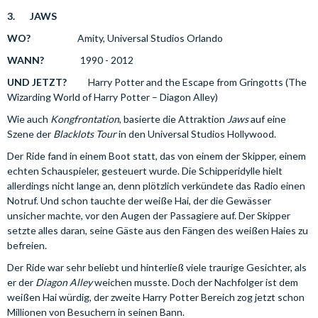
3.
JAWS
WO?
Amity, Universal Studios Orlando
WANN?
1990 - 2012
UND JETZT?
Harry Potter and the Escape from Gringotts (The
Wizarding World of Harry Potter – Diagon Alley)
Wie auch
Kongfrontation
, basierte die Attraktion
Jaws
auf eine
Szene der
Blacklots Tour
in den Universal Studios Hollywood.
Der Ride fand in einem Boot statt, das von einem der Skipper, einem
echten Schauspieler, gesteuert wurde. Die Schipperidylle hielt
allerdings nicht lange an, denn plötzlich verkündete das Radio einen
Notruf. Und schon tauchte der weiße Hai, der die Gewässer
unsicher machte, vor den Augen der Passagiere auf. Der Skipper
setzte alles daran, seine Gäste aus den Fängen des weißen Haies zu
befreien.
Der Ride war sehr beliebt und hinterließ viele traurige Gesichter, als
er der
Diagon Alley
weichen musste. Doch der Nachfolger ist dem
weißen Hai würdig, der zweite Harry Potter Bereich zog jetzt schon
Millionen von Besuchern in seinen Bann.