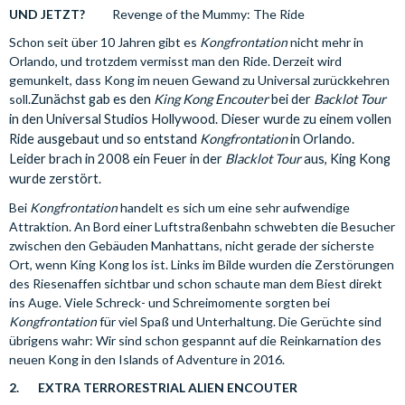
UND JETZT?
Revenge of the Mummy: The Ride
Schon seit über 10 Jahren gibt es
Kongfrontation
nicht mehr in
Orlando, und trotzdem vermisst man den Ride. Derzeit wird
gemunkelt, dass Kong im neuen Gewand zu Universal zurückkehren
soll.
Zunächst gab es den
King Kong Encouter
bei der
Backlot Tour
in den Universal Studios Hollywood. Dieser wurde zu einem vollen
Ride ausgebaut und so entstand
Kongfrontation
in Orlando.
Leider brach in 2008 ein Feuer in der
Blacklot Tour
aus, King Kong
wurde zerstört.
Bei
Kongfrontation
handelt es sich um eine sehr aufwendige
Attraktion. An Bord einer Luftstraßenbahn schwebten die Besucher
zwischen den Gebäuden Manhattans, nicht gerade der sicherste
Ort, wenn King Kong los ist. Links im Bilde wurden die Zerstörungen
des Riesenaffen sichtbar und schon schaute man dem Biest direkt
ins Auge. Viele Schreck- und Schreimomente sorgten bei
Kongfrontation
für viel Spaß und Unterhaltung. Die Gerüchte sind
übrigens wahr: Wir sind schon gespannt auf die Reinkarnation des
neuen Kong in den Islands of Adventure in 2016.
2.
EXTRA TERRORESTRIAL ALIEN ENCOUTER