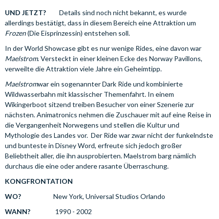
UND JETZT?
Details sind noch nicht bekannt, es wurde
allerdings bestätigt, dass in diesem Bereich eine Attraktion um
Frozen
(Die Eisprinzessin) entstehen soll.
In der World Showcase gibt es nur wenige Rides, eine davon war
Maelstrom
. Versteckt in einer kleinen Ecke des Norway Pavillons,
verweilte die Attraktion viele Jahre ein Geheimtipp.
Maelstrom
war ein sogenannter Dark Ride und kombinierte
Wildwasserbahn mit klassischer Themenfahrt. In einem
Wikingerboot sitzend treiben Besucher von einer Szenerie zur
nächsten. Animatronics nehmen die Zuschauer mit auf eine Reise in
die Vergangenheit Norwegens und stellen die Kultur und
Mythologie des Landes vor. Der Ride war zwar nicht der funkelndste
und bunteste in Disney Word, erfreute sich jedoch großer
Beliebtheit aller, die ihn ausprobierten. Maelstrom barg nämlich
durchaus die eine oder andere rasante Überraschung.
KONGFRONTATION
WO?
New York, Universal Studios Orlando
WANN?
1990 - 2002