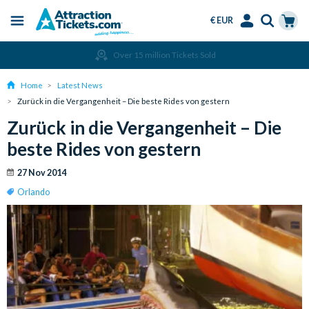
€ EUR
Menu
Skip
Select
Accounts
Cart
Over 15 million Tickets Sold
to
Language
Menu
main
Home
Latest News
content
Zurück in die Vergangenheit – Die beste Rides von gestern
Zurück in die Vergangenheit – Die
beste Rides von gestern
27 Nov 2014
Orlando