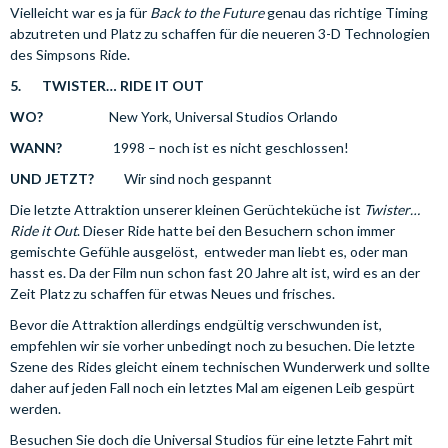
Vielleicht war es ja für
Back to the Future
genau das richtige Timing
abzutreten und Platz zu schaffen für die neueren 3-D Technologien
des Simpsons Ride.
5.
TWISTER… RIDE IT OUT
WO?
New York, Universal Studios Orlando
WANN?
1998 – noch ist es nicht geschlossen!
UND JETZT?
Wir sind noch gespannt
Die letzte Attraktion unserer kleinen Gerüchteküche ist
Twister…
Ride it Out
. Dieser Ride hatte bei den Besuchern schon immer
gemischte Gefühle ausgelöst, entweder man liebt es, oder man
hasst es. Da der Film nun schon fast 20 Jahre alt ist, wird es an der
Zeit Platz zu schaffen für etwas Neues und frisches.
Bevor die Attraktion allerdings endgültig verschwunden ist,
empfehlen wir sie vorher unbedingt noch zu besuchen. Die letzte
Szene des Rides gleicht einem technischen Wunderwerk und sollte
daher auf jeden Fall noch ein letztes Mal am eigenen Leib gespürt
werden.
Besuchen Sie doch die Universal Studios für eine letzte Fahrt mit