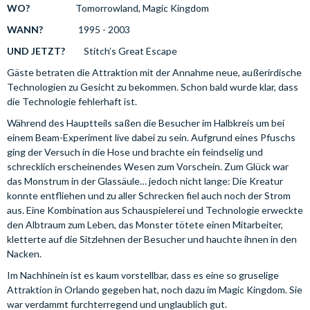
WO?
Tomorrowland, Magic Kingdom
WANN?
1995 - 2003
UND JETZT?
Stitch’s Great Escape
Gäste betraten die Attraktion mit der Annahme neue, außerirdische
Technologien zu Gesicht zu bekommen. Schon bald wurde klar, dass
die Technologie fehlerhaft ist.
Während des Hauptteils saßen die Besucher im Halbkreis um bei
einem Beam-Experiment live dabei zu sein. Aufgrund eines Pfuschs
ging der Versuch in die Hose und brachte ein feindselig und
schrecklich erscheinendes Wesen zum Vorschein. Zum Glück war
das Monstrum in der Glassäule… jedoch nicht lange: Die Kreatur
konnte entfliehen und zu aller Schrecken fiel auch noch der Strom
aus. Eine Kombination aus Schauspielerei und Technologie erweckte
den Albtraum zum Leben, das Monster tötete einen Mitarbeiter,
kletterte auf die Sitzlehnen der Besucher und hauchte ihnen in den
Nacken.
Im Nachhinein ist es kaum vorstellbar, dass es eine so gruselige
Attraktion in Orlando gegeben hat, noch dazu im Magic Kingdom. Sie
war verdammt furchterregend und unglaublich gut.