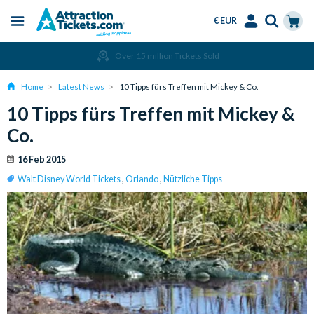
€ EUR
Menu
Skip
Select
Accounts
Cart
Over 15 million Tickets Sold
to
Language
Menu
main
Home
Latest News
10 Tipps fürs Treffen mit Mickey & Co.
content
10 Tipps fürs Treffen mit Mickey &
Co.
16 Feb 2015
Walt Disney World Tickets
,
Orlando
,
Nützliche Tipps