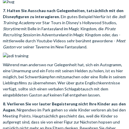
7. Halten Sie Ausschau nach Gelegenheiten, tatsächlich mit den
Disneyfiguren zu interagieren.
Ein gutes Beispiel hierfür ist die
Jedi
Training Academy
vor Star Tours in Disney‘s Hollywood Studios,
Storytime
mit Belle in Fantasyland im Magic Kingdom, die
Pirate
Recruiting Session
im Adventureland in Magic Kingdom oder, das -
mittlerweile durch Youtube-Videos sehr berühmt gewordene -
Meet
Gaston
vor seiner Taverne im New Fantasyland.
Während man anderswo nur Gelegenheit hat, sich ein Autogramm,
eine Umarmung und ein Foto mit seinen Helden zu holen, ist es hier
möglich, bei Schwertkämpfen mitzumachen oder eine Rolle in seinem
Lieblingsfilms zu übernehmen. Wer über gute Englischkenntnisse
verfügt, sollte sich einen verbalen Schlagabtausch mit dem
eingebildeten Gaston auf keinen Fall entgehen lassen.
8. Verlieren Sie vor lauter Begeisterung nicht Ihre Kinder aus den
Augen.
Nirgendwo im Park gehen so viele Kinder verloren als bei den
Meeting Points. Hauptsächlich geschieht das, weil die Kinder so
aufgeregt sind, dass sie von einer Figur zur Nächsten hopsen und
natürlich nicht mehr an ihre Eltern denken. Bewahren Sie daher