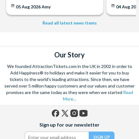
05 Aug 2026
Amy
04 Aug 202
Read all latest news items
Our Story
We founded AttractionTickets.com in the UK in 2002 in order to
Add Happiness® to holidays and make it easier for you to buy
tickets to the world's leading attractions. Since then, we have
served over 5 million happy customers and our values and customer
promises are the same today as they were when we started
Read
More...
Facebook
X
Instagram
YouTube
Sign up for our newsletter
(formerly
Twitter)