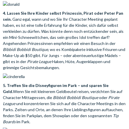
4. Lassen Sie Ihre Kinder selbst Prinzessin, Pirat oder Peter Pan
sein.
Ganz egal, wann und wo Sie Ihr Character Meeting geplant
haben, es ist eine tolle Erfahrung für die Kinder, sich dafür selbst
verkleiden zu dürfen. Was könnte denn noch entzückender sein, als
ein Mini-Schneewittchen, das sein großes Idol treffen darf?
Angehenden Prinzessinnen empfehlen wir einen Besuch in der
Bibbidi Bobbidi Boutique
, wo es Kombipakete inklusive Frisuren und
Make-Up ab $50 gibt. Für Jungs – oder abenteuerlustige Mädels –
gibt es in der
Pirate League
Haken, Hüte, Augenklappen und
grimmige Gesichtsbemalungen.
5. Treffen Sie die Disneyfiguren im Park – und sparen Sie
Geld.
Wenn Sie mit kleinerem Geldbeutel reisen, verzichten Sie auf
Character Mittagessen, die
Bibbidi Bobbidi Boutique
oder
Pirate
League
und konzentrieren Sie sich auf die Character Meetings in den
Parks. Zeiten und Orte, an denen Ihre Lieblingsfiguren auftauchen,
finden Sie im Parkplan, dem Showplan oder den sogenannten
Tip
Boards
im Park.