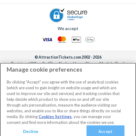
We accept
© AttractionTickets.com 2002 - 2026
Registered Office: 2nd Floor Nucleus House, 2 Lower Mortlake Road,
Manage cookie preferences
Richmond, United Kingdom, TW9 2JA.
AttractionTickets.com is a trading name of Attraction Tickets LTD, who are
the owners of UK Trademark Registration Nos. 3427114 and 3427117.
By clicking "Accept" you agree with the use of analytical cookies
Registered in England with registered number 4390984 and VAT Number
(which are used to gain insight on website usage and which are
795922965.
used to improve our site and services) and tracking cookies that
help decide which product to show you on and off our site
through ads personalisation, measure the audience visiting our
websites, and enable you to like or share things directly on social
media. By clicking
Cookies Settings
, you can manage your
consent and find more information about the cookies we use.
Decline
Accept