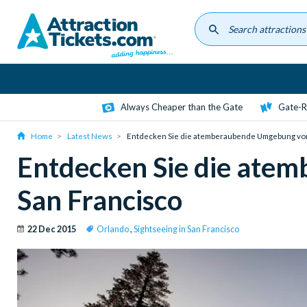
Skip
to
main
content
Always Cheaper than the Gate
Gate-R
Home
Latest News
Entdecken Sie die atemberaubende Umgebung von
Entdecken Sie die ate
San Francisco
22 Dec 2015
Orlando
,
Sightseeing in San Francisco