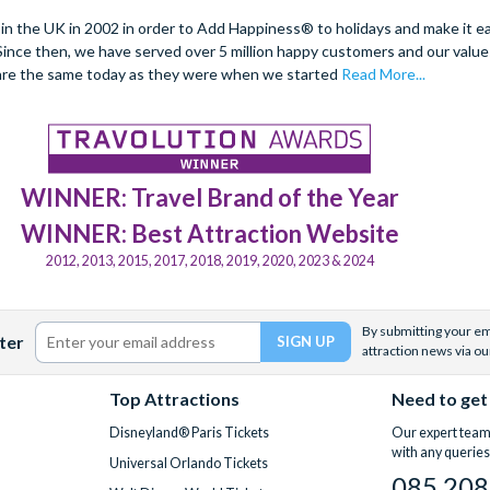
 the UK in 2002 in order to Add Happiness® to holidays and make it eas
. Since then, we have served over 5 million happy customers and our val
are the same today as they were when we started
Read More...
WINNER: Travel Brand of the Year
WINNER: Best Attraction Website
2012, 2013, 2015, 2017, 2018, 2019, 2020, 2023 & 2024
By submitting your ema
ter
attraction news via ou
Top Attractions
Need to get
Disneyland® Paris Tickets
Our expert team 
with any queries
Universal Orlando Tickets
085 208