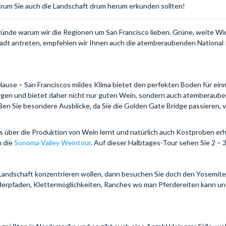
 warum Sie auch die Landschaft drum herum erkunden sollten!
ründe warum wir die Regionen um San Francisco lieben. Grüne, weite Wi
dt antreten, empfehlen wir Ihnen auch die atemberaubenden National 
ause – San Franciscos mildes Klima bietet den perfekten Boden für ein
rgen und bietet daher nicht nur guten Wein, sondern auch atemberaub
n Sie besondere Ausblicke, da Sie die Golden Gate Bridge passieren, v
s über die Produktion von Wein lernt und natürlich auch Kostproben erhä
 die
Sonoma Valley Weintour
. Auf dieser Halbtages-Tour sehen Sie 2 – 
die Landschaft konzentrieren wollen, dann besuchen Sie doch den Yosemite
anderpfaden, Klettermöglichkeiten, Ranches wo man Pferdereiten kann un