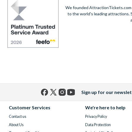
We founded AttractionTickets.com in
to the world's leading attractions
Sign up for our newslet
Facebook
X
Instagram
YouTube
(formerly
Customer Services
We're here to help
Twitter)
Contact us
Privacy Policy
About Us
Data Protection