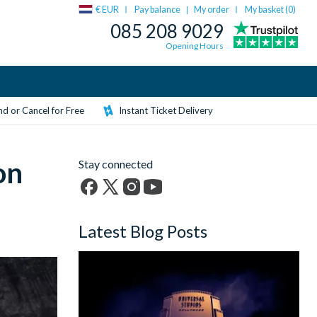
€ EUR
Pay balance
My order
My basket (
0
)
|
085 208 9029
Opening Hours
d or Cancel for Free
Instant Ticket Delivery
on
Stay connected
Facebook
X
Instagram
YouTube
(formerly
Latest Blog Posts
Twitter)