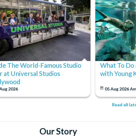
ide The World-Famous Studio
What To Do 
r at Universal Studios
with Young 
lywood
 Aug 2026
05 Aug 2026
Am
Read all la
Our Story