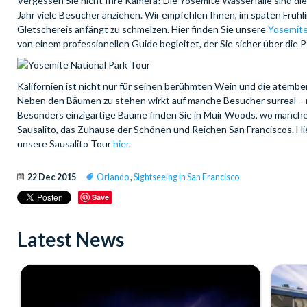
Vergessen Sie nicht Ihre Kamera! Die Yosemite Wasserfälle sind die 
Jahr viele Besucher anziehen. Wir empfehlen Ihnen, im späten Frühl
Gletschereis anfängt zu schmelzen. Hier finden Sie unsere
Yosemite
von einem professionellen Guide begleitet, der Sie sicher über die P
Kalifornien ist nicht nur für seinen berühmten Wein und die atem
Neben den Bäumen zu stehen wirkt auf manche Besucher surreal – m
Besonders einzigartige Bäume finden Sie in Muir Woods, wo manche
Sausalito, das Zuhause der Schönen und Reichen San Franciscos. Hi
unsere Sausalito Tour
hier
.
22 Dec 2015
Orlando
,
Sightseeing in San Francisco
Save
Latest News