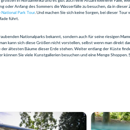
größten in Nordamerika und es gibt auch eine Anzahl kleinerer Fälle, we
ing oder Anfang des Sommers die Wasserfälle zu besuchen, da in dieser 
 National Park Tour
. Und machen Sie sich keine Sorgen, bei dieser Tour
fade führt.
beraubenden Nationalparks bekannt, sondern auch für seine riesigen M
an kann sich diese Größen nicht vorstellen, selbst wenn man direkt da
 der ältesten Bäume dieser Erde stehen. Weiter entlang der Küste find
er können Sie viele Kunstgallerien besuchen und eine Menge Shoppen. S