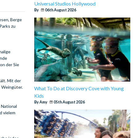
Universal Studios Hollywood
By
06th August 2026
esen, Berge
Parks zu
malige
ende
on der Sie
lt. Mit der
3 Weingüter.
What To Do at Discovery Cove with Young
Kids
By Amy
05th August 2026
 National
d vielem