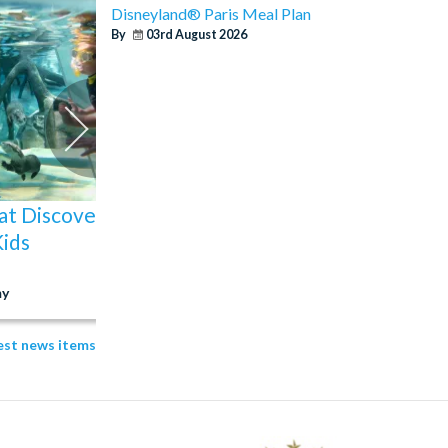
Disneyland® Paris Meal Plan
By
03rd August 2026
at Discovery Cove
The Best Rides at S
Kids
Orlando: Our Top Pic
y
04 Aug 2026
test news items