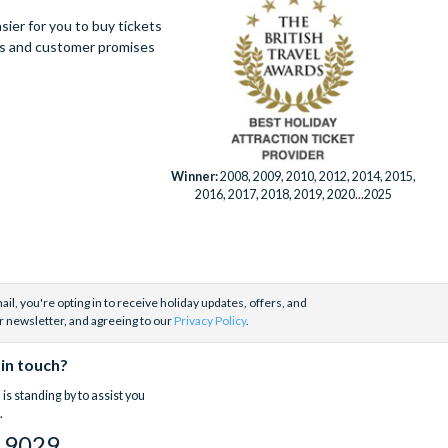
ier for you to buy tickets
ues and customer promises
Winner:
2008, 2009, 2010, 2012, 2014, 2015,
2016, 2017, 2018, 2019, 2020...2025
il, you're opting in to receive holiday updates, offers, and
r newsletter, and agreeing to our
Privacy Policy
.
 in touch?
is standing by to assist you
.
 9029