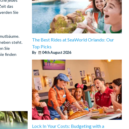
lche jedes
Zeit das
 werden Sie
ammutbäume.
The Best Rides at SeaWorld Orlando: Our
neben steht.
Top Picks
en Sie
By
04th August 2026
ie finden
Lock In Your Costs: Budgeting with a