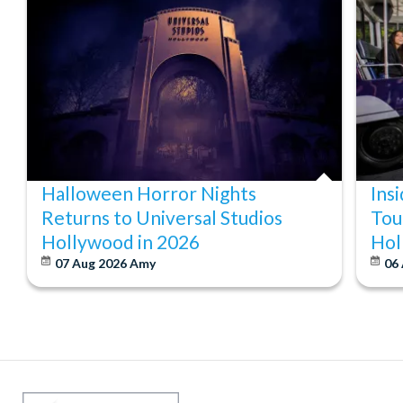
Halloween Horror Nights
Ins
Returns to Universal Studios
Tou
Hollywood in 2026
Hol
07 Aug 2026
Amy
06