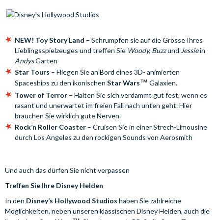
NEW! Toy Story Land
– Schrumpfen sie auf die Grösse Ihres
Lieblingsspielzeuges und treffen Sie
Woody, Buzz
und
Jessie
in
Andys
Garten
Star Tours
– Fliegen Sie an Bord eines 3D- animierten
Spaceships zu den ikonischen
Star Wars
™
Galaxien.
Tower of Terror
– Halten Sie sich verdammt gut fest, wenn es
rasant und unerwartet im freien Fall nach unten geht. Hier
brauchen Sie wirklich gute Nerven.
Rock’n Roller Coaster
–
Cruisen Sie in einer Strech-Limousine
durch Los Angeles zu den rockigen Sounds von Aerosmith
Und auch das dürfen Sie nicht verpassen
Treffen Sie Ihre Disney Helden
In den
Disney’s Hollywood Studios
haben Sie zahlreiche
Möglichkeiten, neben unseren klassischen Disney Helden, auch die