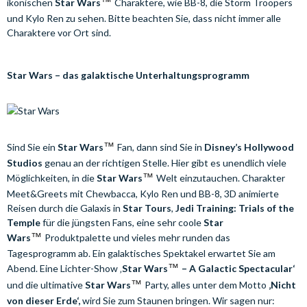
ikonischen
Star Wars
™
Charaktere, wie BB-8, die Storm Troopers
und Kylo Ren zu sehen. Bitte beachten Sie, dass nicht immer alle
Charaktere vor Ort sind.
Star Wars – das galaktische Unterhaltungsprogramm
Sind Sie ein
Star Wars
™
Fan, dann sind Sie in
Disney’s Hollywood
Studios
genau an der richtigen Stelle. Hier gibt es unendlich viele
Möglichkeiten, in die
Star Wars
™
Welt einzutauchen. Charakter
Meet&Greets mit
Chewbacca,
Kylo Ren und BB-8, 3D animierte
Reisen durch die Galaxis in
Star Tours
,
Jedi Training: Trials of the
Temple
für die jüngsten Fans, eine sehr coole
Star
Wars
™
Produktpalette und vieles mehr runden das
Tagesprogramm ab. Ein galaktisches Spektakel erwartet Sie am
Abend. Eine Lichter-Show ‚
Star Wars
™
– A Galactic Spectacular‘
und die ultimative
Star Wars
™
Party, alles unter dem Motto
‚Nicht
von dieser Erde‘,
wird Sie zum Staunen bringen. Wir sagen nur: