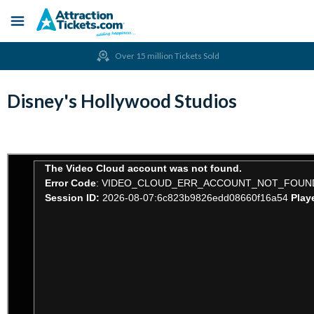
Menu
Skip
Over 15 million Tickets Sold
to
main
content
Disney's Hollywood Studios