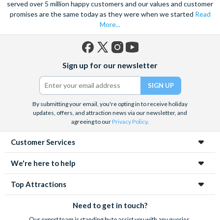
served over 5 million happy customers and our values and customer
promises are the same today as they were when we started
Read
More...
Facebook
X
Instagram
YouTube
Sign up for our newsletter
(formerly
Twitter)
By submitting your email, you're opting in to receive holiday
updates, offers, and attraction news via our newsletter, and
agreeing to our
Privacy Policy
.
Customer Services
We're here to help
Top Attractions
Need to get in touch?
Our expert team is standing by to assist you with any queries.