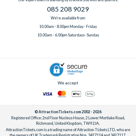
085 208 9029
We're available from
10.00am - 8.00pm Monday - Friday
10.00am - 6.00pm Saturdays -Sunday
We accept
© AttractionTickets.com 2002 - 2026
Registered Office: 2nd Floor Nucleus House, 2 Lower Mortlake Road,
Richmond, United Kingdom, TW9 2JA.
AttractionTickets.com is a trading name of Attraction Tickets LTD, who are
the owners of UK Trademark Registration Nos. 3427114 and 3427117.