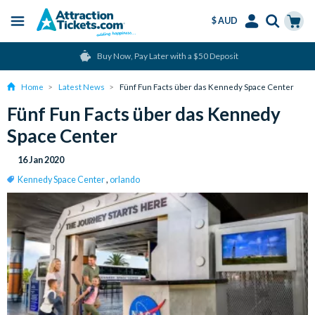
$ AUD
Menu
Skip
Select
Accounts
Cart
Buy Now, Pay Later with a $50 Deposit
to
Language
Menu
main
Home
Latest News
Fünf Fun Facts über das Kennedy Space Center
content
Fünf Fun Facts über das Kennedy
Space Center
16 Jan 2020
Kennedy Space Center
,
orlando