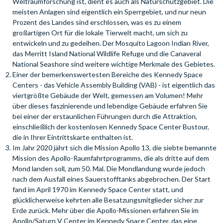
Weltraumforschung ist, dient es auch als Naturschutzgebiet. Die
meisten Anlagen sind eigentlich ein Sperrgebiet, und nur neun
Prozent des Landes sind erschlossen, was es zu einem
großartigen Ort für die lokale Tierwelt macht, um sich zu
entwickeln und zu gedeihen. Der Mosquito Lagoon Indian River,
das Merritt Island National Wildlife Refuge und die Canaveral
National Seashore sind weitere wichtige Merkmale des Gebietes.
Einer der bemerkenswertesten Bereiche des Kennedy Space
Centers - das Vehicle Assembly Building (VAB) - ist eigentlich das
viertgrößte Gebäude der Welt, gemessen am Volumen! Mehr
über dieses faszinierende und lebendige Gebäude erfahren Sie
bei einer der erstaunlichen Führungen durch die Attraktion,
einschließlich der kostenlosen Kennedy Space Center Bustour,
die in Ihrer Eintrittskarte enthalten ist.
Im Jahr 2020 jährt sich die Mission Apollo 13, die siebte bemannte
Mission des Apollo-Raumfahrtprogramms, die als dritte auf dem
Mond landen soll, zum 50. Mal. Die Mondlandung wurde jedoch
nach dem Ausfall eines Sauerstofftanks abgebrochen. Der Start
fand im April 1970 im Kennedy Space Center statt, und
glücklicherweise kehrten alle Besatzungsmitglieder sicher zur
Erde zurück. Mehr über die Apollo-Missionen erfahren Sie im
Apollo/Saturn V Center im Kennedy Space Center, das eine