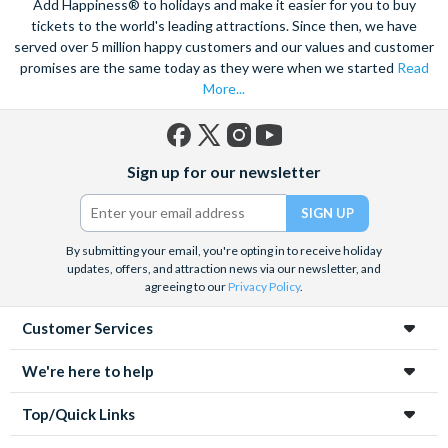
Add Happiness® to holidays and make it easier for you to buy
tickets to the world's leading attractions. Since then, we have
served over 5 million happy customers and our values and customer
promises are the same today as they were when we started
Read
More...
Facebook
X
Instagram
YouTube
Sign up for our newsletter
(formerly
Twitter)
By submitting your email, you're opting in to receive holiday
updates, offers, and attraction news via our newsletter, and
agreeing to our
Privacy Policy
.
Customer Services
We're here to help
Top/Quick Links