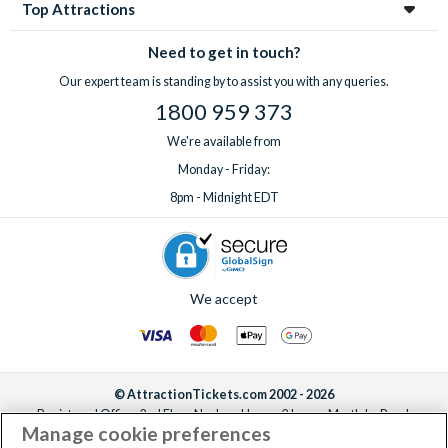
Top Attractions
Need to get in touch?
Our expert team is standing by to assist you with any queries.
1800 959 373
We're available from
Monday - Friday:
8pm - Midnight EDT
We accept
© AttractionTickets.com 2002 - 2026
Registered Office: 2nd Floor Nucleus House, 2 Lower Mortlake Road,
Manage cookie preferences
Richmond, United Kingdom, TW9 2JA.