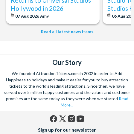
Returns to Universal Studios
Studio To
Hollywood in 2026
Studios 
07 Aug 2026
Amy
06 Aug 202
Read all latest news items
Our Story
We founded AttractionTickets.com in 2002 in order to Add
Happiness to holidays and make it easier for you to buy attraction
tickets to the world's leading attractions. Since then, we have
served over 5 million happy customers and the values and customer
promises are the same today as they were when we started
Read
More...
Facebook
X
Instagram
YouTube
Sign up for our newsletter
(formerly