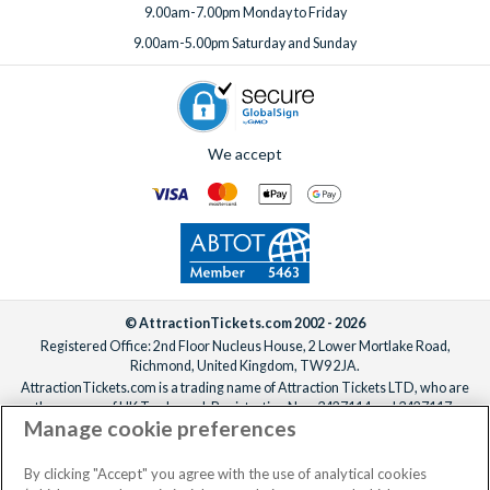
9.00am-7.00pm Monday to Friday
9.00am-5.00pm Saturday and Sunday
We accept
© AttractionTickets.com 2002 - 2026
Registered Office: 2nd Floor Nucleus House, 2 Lower Mortlake Road,
Richmond, United Kingdom, TW9 2JA.
AttractionTickets.com is a trading name of Attraction Tickets LTD, who are
the owners of UK Trademark Registration Nos. 3427114 and 3427117.
Manage cookie preferences
Registered in England with registered number 4390984 and VAT Number
795922965.
When you book with AttractionTickets.com, you can travel with confidence
By clicking "Accept" you agree with the use of analytical cookies
knowing we are members of The Association of Bonded Travel Organisers