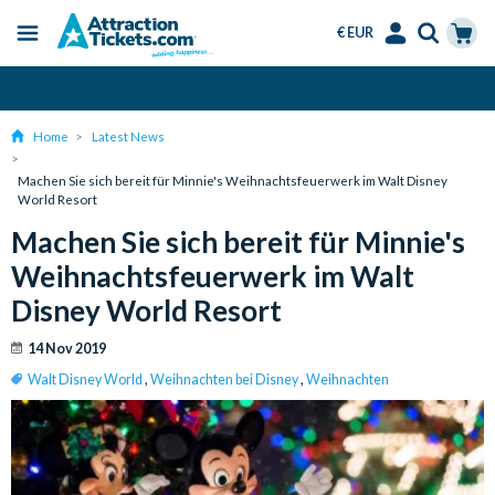
€ EUR
Menu
Skip
Select
Accounts
Cart
Over 15 Million Tickets Sold
to
Language
Menu
main
Home
Latest News
content
Machen Sie sich bereit für Minnie's Weihnachtsfeuerwerk im Walt Disney
World Resort
Machen Sie sich bereit für Minnie's
Weihnachtsfeuerwerk im Walt
Disney World Resort
14 Nov 2019
Walt Disney World
,
Weihnachten bei Disney
,
Weihnachten