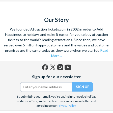
Our Story
We founded AttractionTickets.com in 2002 in order to Add
Happiness to holidays and make it easier for you to buy attraction
tickets to the world's leading attractions. Since then, we have
served over 5 million happy customers and the values and customer
promises are the same today as they were when we started
Read
More...
Facebook
X
Instagram
YouTube
Sign up for our newsletter
(formerly
Twitter)
By submitting your email, you're opting in to receive holiday
updates, offers, and attraction news via our newsletter, and
agreeing to our
Privacy Policy
.