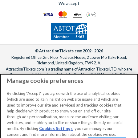
We accept
© AttractionTickets.com 2002 - 2026
Registered Office: 2nd Floor Nucleus House, 2 Lower Mortlake Road,
Richmond, United Kingdom, TW9 2JA.
AttractionTickets.com is a trading name of Attraction Tickets LTD, who are
the owners of UK Trademark Registration Nos. 3427114 and 3427117.
Manage cookie preferences
Registered in England with registered number 4390984 and VAT Number
795922965.
When you book with AttractionTickets.com, you can travel with confidence
By clicking "Accept" you agree with the use of analytical cookies
knowing we are members of The Association of Bonded Travel Organisers
(which are used to gain insight on website usage and which are
Trust Limited (ABTOT).
used to improve our site and services) and tracking cookies that
help decide which product to show you on and off our site
through ads personalisation, measure the audience visiting our
websites, and enable you to like or share things directly on social
media. By clicking
Cookies Settings
, you can manage your
consent and find more information about the cookies we use.