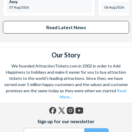
Amy
07 Aug 2026
06 Aug 2026
Read Latest News
Our Story
We founded AttractionTickets.com in 2002 in order to Add
Happiness to holidays and make it easier for you to buy attraction
tickets to the world's leading attractions. Since then, we have
served over 5 million happy customers and the values and customer
promises are the same today as they were when we started
Read
More...
Facebook
X
Instagram
YouTube
Sign up for our newsletter
(formerly
Twitter)