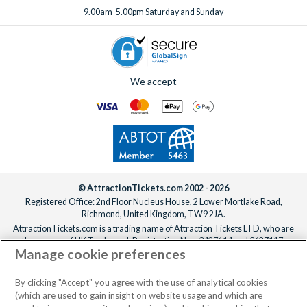
9.00am-5.00pm Saturday and Sunday
We accept
© AttractionTickets.com 2002 - 2026
Registered Office: 2nd Floor Nucleus House, 2 Lower Mortlake Road,
Richmond, United Kingdom, TW9 2JA.
AttractionTickets.com is a trading name of Attraction Tickets LTD, who are
the owners of UK Trademark Registration Nos. 3427114 and 3427117.
Manage cookie preferences
Registered in England with registered number 4390984 and VAT Number
795922965.
When you book with AttractionTickets.com, you can travel with confidence
By clicking "Accept" you agree with the use of analytical cookies
knowing we are members of The Association of Bonded Travel Organisers
(which are used to gain insight on website usage and which are
Trust Limited (ABTOT).