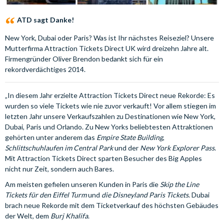
ATD sagt Danke!
New York, Dubai oder Paris? Was ist Ihr nächstes Reiseziel? Unsere
Mutterfirma Attraction Tickets Direct UK wird dreizehn Jahre alt.
Firmengründer Oliver Brendon bedankt sich für ein
rekordverdächtiges 2014.
„In diesem Jahr erzielte Attraction Tickets Direct neue Rekorde: Es
wurden so viele Tickets wie nie zuvor verkauft! Vor allem stiegen im
letzten Jahr unsere Verkaufszahlen zu Destinationen wie New York,
Dubai, Paris und Orlando. Zu New Yorks beliebtesten Attraktionen
gehörten unter anderem das
Empire State Building
,
Schlittschuhlaufen im Central Park
und der
New York Explorer Pass
.
Mit Attraction Tickets Direct sparten Besucher des Big Apples
nicht nur Zeit, sondern auch Bares.
Am meisten gefielen unseren Kunden in Paris die
Skip the Line
Tickets für den Eiffel Turm
und
die Disneyland Paris Tickets
. Dubai
brach neue Rekorde mit dem Ticketverkauf des höchsten Gebäudes
der Welt, dem
Burj Khalifa
.