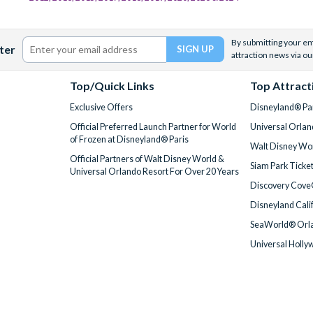
By submitting your ema
ter
attraction news via ou
Top/Quick Links
Top Attract
Exclusive Offers
Disneyland® Par
Official Preferred Launch Partner for World
Universal Orlan
of Frozen at Disneyland® Paris
Walt Disney Wor
Official Partners of Walt Disney World &
Siam Park Ticke
Universal Orlando Resort For Over 20 Years
Discovery Cove
Disneyland Cali
SeaWorld® Orla
Universal Holly