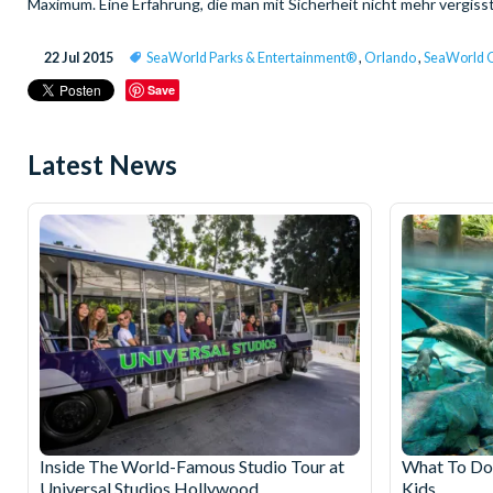
Maximum. Eine Erfahrung, die man mit Sicherheit nicht mehr vergisst
22 Jul 2015
SeaWorld Parks & Entertainment®
,
Orlando
,
SeaWorld 
Save
Latest News
Inside The World-Famous Studio Tour at
What To Do 
Universal Studios Hollywood
Kids