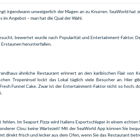
ngt irgendwann unweigerlich der Magen an zu Knurren. SeaWorld hat z
s im Angebot – man hat die Qual der Wahl.
esucht, bewertet wurde nach Popularität und Entertainment-Faktor. D
 Erstaunen herunterfallen.
randhaus-ähnliche Restaurant erinnert an den karibischen Flair von 
hen Tropeninsel lockt das Lokal täglich viele Besucher an. Hier gi
esh Funnel Cake. Zwar ist der Entertainment-Faktor nicht so hoch, d
5.
t fehlen. Im Seaport Pizza wird Italiens Exportschlager in einem echten 
onderer Clou: keine Wartezeit! Mit der SeaWorld App können Sie bequ
ommt direkt frisch und lecker aus dem Ofen, wenn Sie das Restaurant bet