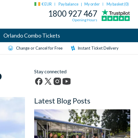
€ EUR
Pay balance
My order
My basket (
0
)
|
1800 927 467
Opening Hours
Orlando Combo Tickets
Change or Cancel for Free
Instant Ticket Delivery
o
Stay connected
Facebook
X
Instagram
YouTube
(formerly
Latest Blog Posts
Twitter)