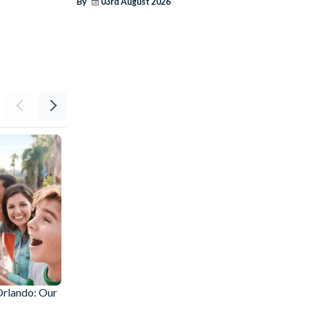
By
03rd August 2026
Orlando: Our
How to Pace a 14 Day Disney Ticket With
an Orlando Villa Holiday