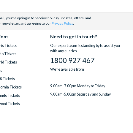
il, you're opting in to receive holiday updates, offers, and
r newsletter, and agreeing to our
Privacy Policy
.
ions
Need to get in touch?
is Tickets
Our expert team is standing by to assist you
with any queries.
do Tickets
1800 927 467
ld Tickets
We're available from
ts
® Tickets
9.00am-7.00pm Monday to Friday
fornia Tickets
9.00am-5.00pm Saturday and Sunday
ndo Tickets
wood Tickets