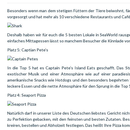
Besonders wenn man dem stetigen Füttern der Tiere beiwohnt, fä
vorgesorgt und hat mehr als 10 verschiedene Restaurants und Café
Deshalb haben wir für euch die 5 besten Lokale in SeaWorld rausg
einfaches Mittagessen lässt so manchem Besucher die Kinnlade vor
Platz 5: Captian Pete’s
In die Top 5 hat es Captain Pete’s Island Eats geschafft. Das St
exotischer Musik und einer Atmosphäre wie auf einer paradiesisc
amerikanische Snacks wie Hotdogs und den besonders begehrten Fr
leckere Essen und die nette Atmosphäre für den Sprung in die Top 
Platz 4: Seaport Pizza
Natürlich darf in unserer Liste des Deutschen liebstes Gericht nich
zu Perfektion gebacken, mit den feinsten und besten Zutaten. Bes
kreiren, bestellen und Abholzeit festlegen. Das heißt Ihre Pizza k