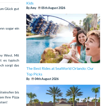
Kids
By Amy
05th August 2026
um Glück gut
enn sogar ein
Key West. Mit
bt es typisch
och sorgt das
The Best Rides at SeaWorld Orlando: Our
Top Picks
By
04th August 2026
Steinofen bis
em Ihre Pizza
reten!