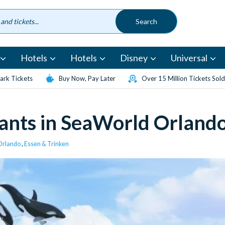
Hotels
Hotels
Disney
Universal
rk Tickets
Buy Now, Pay Later
Over 15 Million Tickets Sold
rants in SeaWorld Orland
Orlando
,
Essen & Trinken