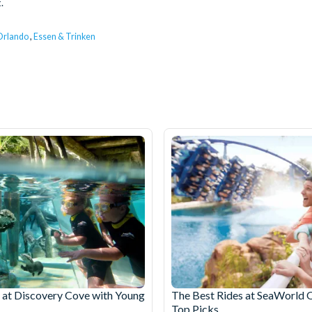
.
Orlando
,
Essen & Trinken
at Discovery Cove with Young
The Best Rides at SeaWorld 
Top Picks