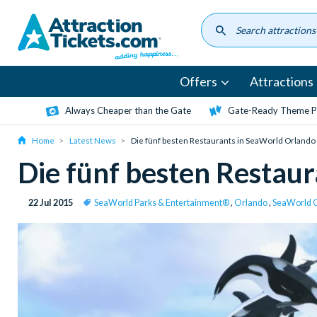
Skip
to
main
content
Offers
Attractions
Always Cheaper than the Gate
Gate-Ready Theme Pa
Home
Latest News
Die fünf besten Restaurants in SeaWorld Orlando
Die fünf besten Restau
22 Jul 2015
SeaWorld Parks & Entertainment®
,
Orlando
,
SeaWorld 