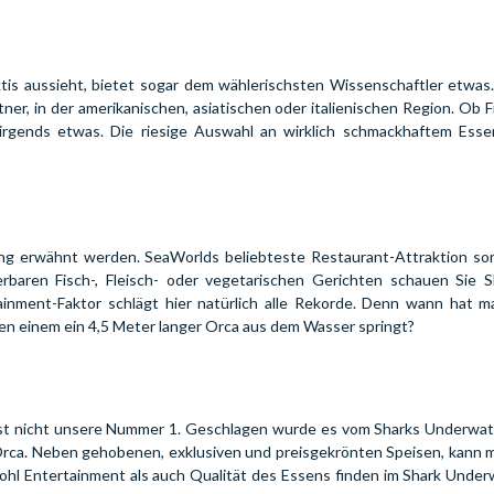
tis aussieht, bietet sogar dem wählerischsten Wissenschaftler etwas
r, in der amerikanischen, asiatischen oder italienischen Region. Ob F
nirgends etwas. Die riesige Auswahl an wirklich schmackhaftem Esse
ung erwähnt werden. SeaWorlds beliebteste Restaurant-Attraktion sor
rbaren Fisch-, Fleisch- oder vegetarischen Gerichten schauen Sie 
inment-Faktor schlägt hier natürlich alle Rekorde. Denn wann hat m
n einem ein 4,5 Meter langer Orca aus dem Wasser springt?
st nicht unsere Nummer 1. Geschlagen wurde es vom Sharks Underwater
 Orca. Neben gehobenen, exklusiven und preisgekrönten Speisen, kann
l Entertainment als auch Qualität des Essens finden im Shark Underwa