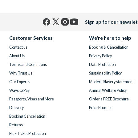
Sign up for our newslet
Facebook
X
Instagram
YouTube
(formerly
Customer Services
We're here to help
Twitter)
Contact us
Booking & Cancellation
About Us
Privacy Policy
Terms and Conditions
Data Protection
Why Trust Us
Sustainability Policy
Our Experts
Modern Slavery statement
Ways to Pay
Animal Welfare Policy
Passports, Visas and More
Order a FREE Brochure
Delivery
Price Promise
Booking Cancellation
Returns
Flex Ticket Protection