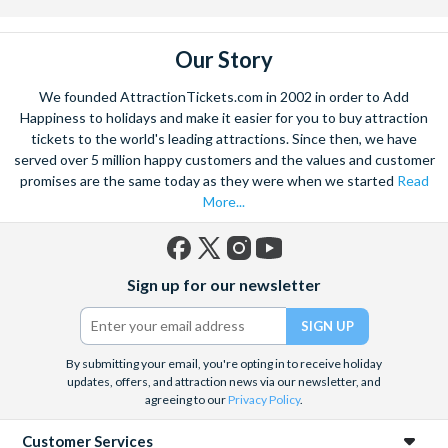
Our Story
We founded AttractionTickets.com in 2002 in order to Add
Happiness to holidays and make it easier for you to buy attraction
tickets to the world's leading attractions. Since then, we have
served over 5 million happy customers and the values and customer
promises are the same today as they were when we started
Read
More...
Facebook
X
Instagram
YouTube
Sign up for our newsletter
(formerly
Twitter)
By submitting your email, you're opting in to receive holiday
updates, offers, and attraction news via our newsletter, and
agreeing to our
Privacy Policy
.
Customer Services