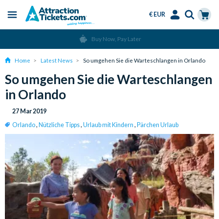
€ EUR
Menu
Skip
Select
Accounts
Cart
Buy Now, Pay Later
to
Language
Menu
main
Home
Latest News
So umgehen Sie die Warteschlangen in Orlando
content
So umgehen Sie die Warteschlangen
in Orlando
27 Mar 2019
Orlando
,
Nützliche Tipps
,
Urlaub mit Kindern
,
Pärchen Urlaub