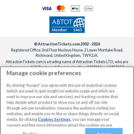
© AttractionTickets.com 2002 - 2026
Registered Office: 2nd Floor Nucleus House, 2 Lower Mortlake Road,
Richmond, United Kingdom, TW9 2JA.
AttractionTickets.com is a trading name of Attraction Tickets LTD, who are
the owners of UK Trademark Registration Nos. 3427114 and 3427117.
Manage cookie preferences
Registered in England with registered number 4390984 and VAT Number
795922965.
When you book with AttractionTickets.com, you can travel with confidence
By clicking "Accept" you agree with the use of analytical cookies
knowing we are members of The Association of Bonded Travel Organisers
(which are used to gain insight on website usage and which are
Trust Limited (ABTOT).
used to improve our site and services) and tracking cookies that
help decide which product to show you on and off our site
through ads personalisation, measure the audience visiting our
websites, and enable you to like or share things directly on social
media. By clicking
Cookies Settings
, you can manage your
consent and find more information about the cookies we use.