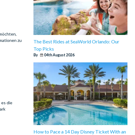
 möchten,
rmationen zu
The Best Rides at SeaWorld Orlando: Our
Top Picks
By
04th August 2026
 es die
ark
How to Pace a 14 Day Disney Ticket With an