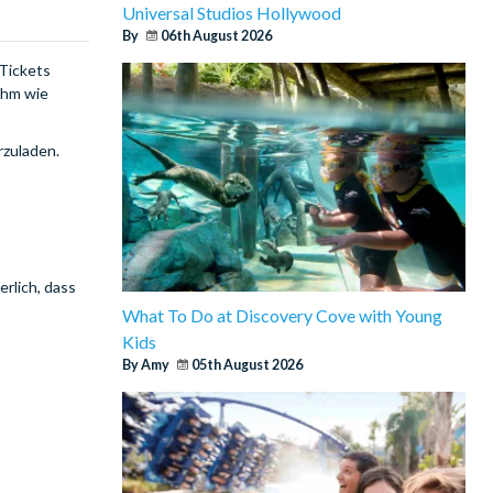
Universal Studios Hollywood
By
06th August 2026
 Tickets
ehm wie
rzuladen.
rlich, dass
What To Do at Discovery Cove with Young
Kids
By Amy
05th August 2026