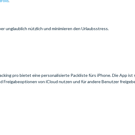
roid
.
ber unglaublich nützlich und minimieren den Urlaubsstress.
ing pro bietet eine personalisierte Packliste fürs iPhone. Die App ist s
nd Freigabeoptionen von iCloud nutzen und für andere Benutzer freigeb