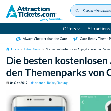
Skip
to
main
content
Offers
Attractions
Always Cheaper than the Gate
Gate-Ready Theme Pa
Home
Latest News
Die besten kostenlosen Apps, die bei einem Besu
Die besten kostenlosen 
den Themenparks von Or
04 Oct 2019
orlando
,
Reise
,
Planung