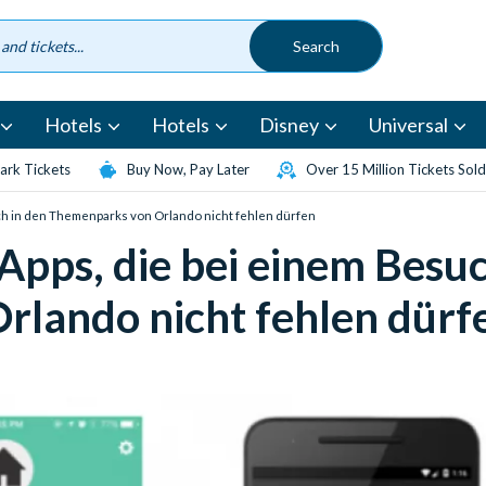
Hotels
Hotels
Disney
Universal
rk Tickets
Buy Now, Pay Later
Over 15 Million Tickets Sold
ch in den Themenparks von Orlando nicht fehlen dürfen
Apps, die bei einem Besuc
lando nicht fehlen dürf