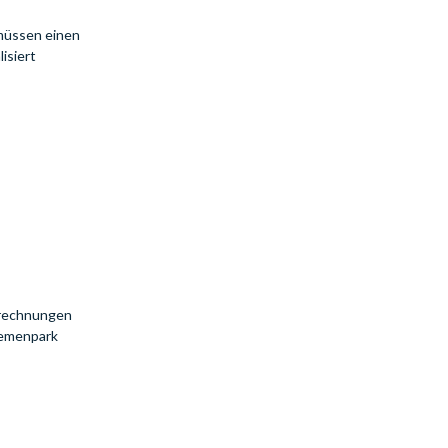
 müssen einen
isiert
lrechnungen
hemenpark