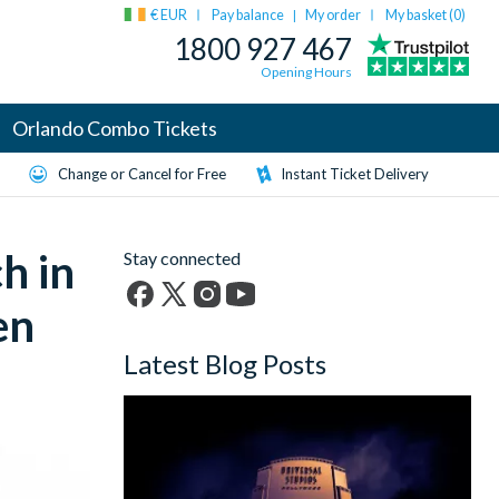
€ EUR
Pay balance
My order
My basket (
0
)
|
1800 927 467
Opening Hours
Orlando Combo Tickets
Change or Cancel for Free
Instant Ticket Delivery
h in
Stay connected
en
Facebook
X
Instagram
YouTube
(formerly
Latest Blog Posts
Twitter)